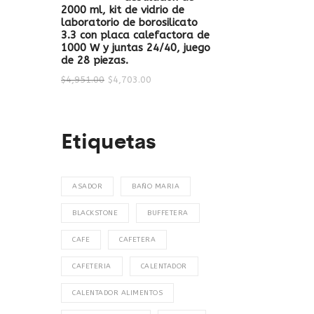
2000 ml, kit de vidrio de
laboratorio de borosilicato
3.3 con placa calefactora de
1000 W y juntas 24/40, juego
de 28 piezas.
$
4,951.00
$
4,703.00
Etiquetas
ASADOR
BAÑO MARIA
BLACKSTONE
BUFFETERA
CAFE
CAFETERA
CAFETERIA
CALENTADOR
CALENTADOR ALIMENTOS