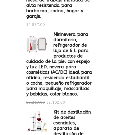
mesa de trabajo metálica de
alta resistencia para
barbacoa, cocina, hogar y
garaje.
$
4,887.00
Mininevera para
dormitorio,
refrigerador de
lujo de 6 L para
productos de
cuidado de la piel con espejo
y luz LED, nevera para
cosméticos (AC/DC) ideal para
oficina, residencia estudiantil
o coche, pequeño refrigerador
para maquillaje, mascarillas
y bebidas, color blanco.
$
2,213.00
$
2,102.00
Kit de destilación
de aceites
esenciales,
aparato de
destilación de