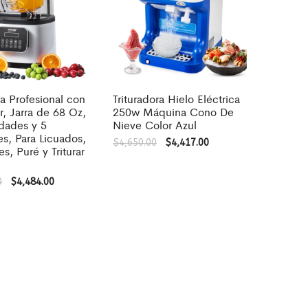
a Profesional con
Trituradora Hielo Eléctrica
r, Jarra de 68 Oz,
250w Máquina Cono De
dades y 5
Nieve Color Azul
s, Para Licuados,
$
4,650.00
$
4,417.00
s, Puré y Triturar
0
$
4,484.00