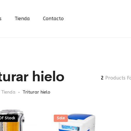
s
Tienda
Contacto
turar hielo
2
Products F
Tienda
Triturar hielo
Of Stock
Sale