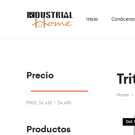
Inicio
Conóceno
Tri
Precio
Home
Min
Max
PRICE:
$4,410
—
$4,490
price
price
Out 
Productos