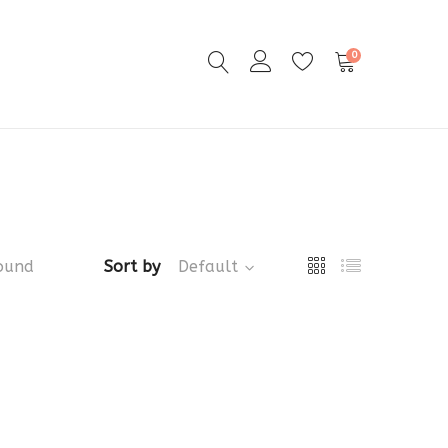
0
ound
Sort by
Default