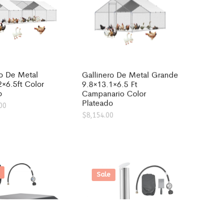
ro De Metal
Gallinero De Metal Grande
2×6.5ft Color
9.8×13.1×6.5 Ft
o
Campanario Color
Plateado
00
$
8,154.00
Sale