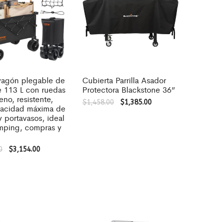
 vagón plegable de
Cubierta Parrilla Asador
e 113 L con ruedas
Protectora Blackstone 36”
eno, resistente,
$
1,458.00
$
1,385.00
acidad máxima de
 portavasos, ideal
mping, compras y
0
$
3,154.00