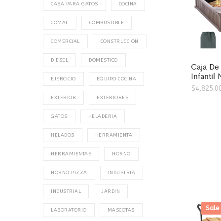
CASA PARA GATOS
COCINA
COMAL
COMBUSTIBLE
COMERCIAL
CONSTRUCCION
DIESEL
DOMESTICO
Caja De
Infanti
EJERCICIO
EQUIPO COCINA
$
4,825.0
EXTERIOR
EXTERIORES
GATOS
HELADERIA
HELADOS
HERRAMIENTA
HERRAMIENTAS
HORNO
HORNO PIZZA
INDUSTRIA
INDUSTRIAL
JARDIN
Sale
LABORATORIO
MASCOTAS