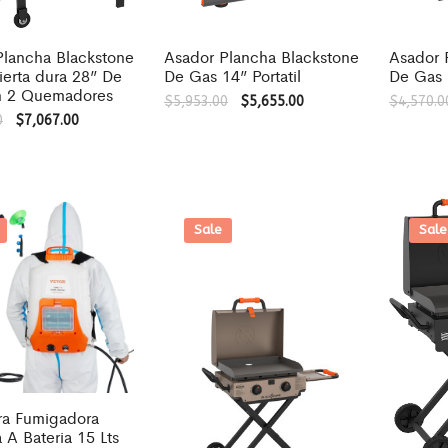
Plancha Blackstone
Asador Plancha Blackstone
Asador 
erta dura 28” De
De Gas 14” Portatil
De Gas 1
 2 Quemadores
$
5,953.00
$
5,655.00
$
4,570.0
0
$
7,067.00
Sale
Sale
ra Fumigadora
A Bateria 15 Lts