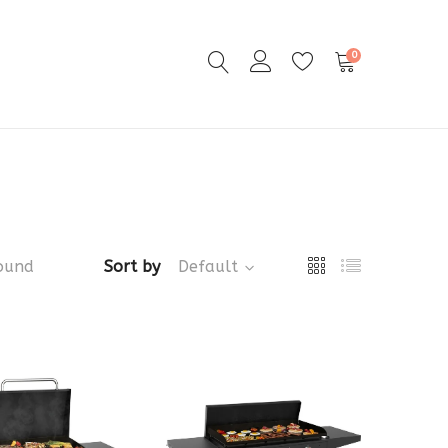
0
ound
Sort by
Default