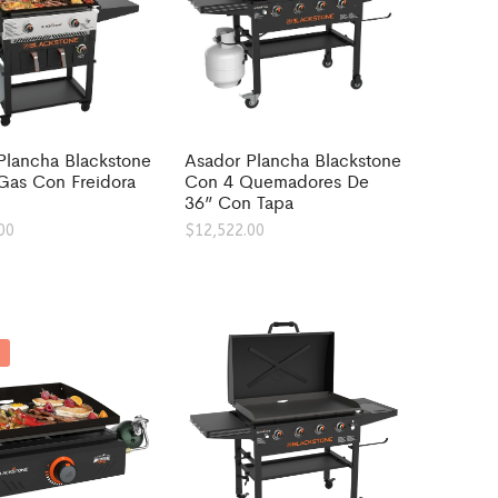
Plancha Blackstone
Asador Plancha Blackstone
Gas Con Freidora
Con 4 Quemadores De
36” Con Tapa
00
$
12,522.00