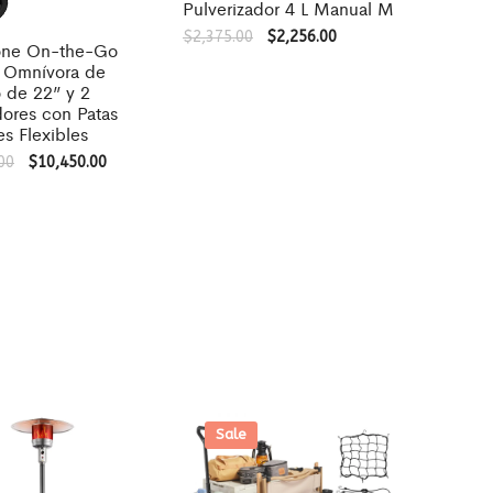
Pulverizador 4 L Manual M
$
2,375.00
$
2,256.00
one On-the-Go
 Omnívora de
 de 22” y 2
res con Patas
s Flexibles
00
$
10,450.00
Sale