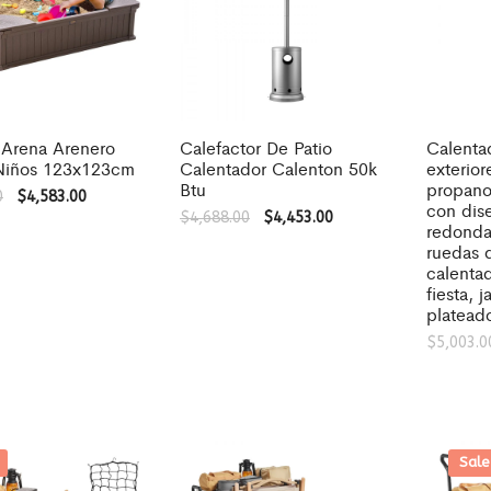
 Arena Arenero
Calefactor De Patio
Calenta
l Niños 123x123cm
Calentador Calenton 50k
exterior
Btu
propano,
0
$
4,583.00
con dis
$
4,688.00
$
4,453.00
redonda
ruedas 
calentad
fiesta, j
platead
$
5,003.0
Sale