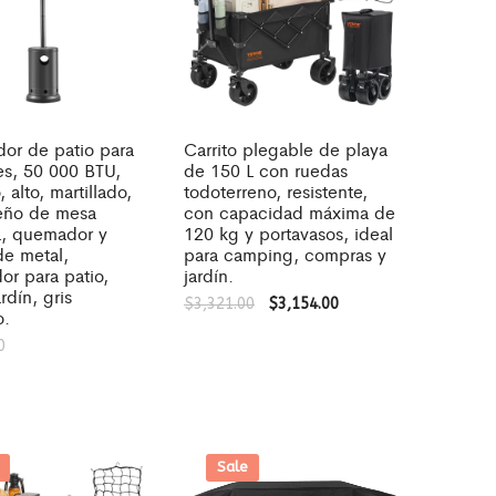
dor de patio para
Carrito plegable de playa
es, 50 000 BTU,
de 150 L con ruedas
 alto, martillado,
todoterreno, resistente,
eño de mesa
con capacidad máxima de
, quemador y
120 kg y portavasos, ideal
de metal,
para camping, compras y
or para patio,
jardín.
ardín, gris
$
3,321.00
$
3,154.00
o.
0
Sale