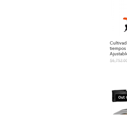
Cultivad
tiempos
Ajustabl
$
6,752.0
Out 