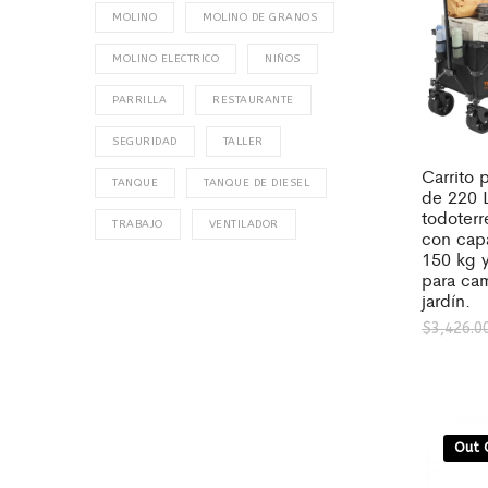
MOLINO
MOLINO DE GRANOS
MOLINO ELECTRICO
NIÑOS
PARRILLA
RESTAURANTE
SEGURIDAD
TALLER
Carrito 
TANQUE
TANQUE DE DIESEL
de 220 
todoterr
TRABAJO
VENTILADOR
con cap
150 kg y
para ca
jardín.
$
3,426.0
Out 