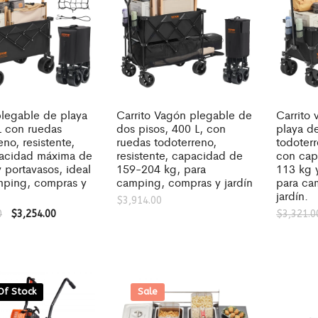
plegable de playa
Carrito Vagón plegable de
Carrito
L con ruedas
dos pisos, 400 L, con
playa d
eno, resistente,
ruedas todoterreno,
todoterr
acidad máxima de
resistente, capacidad de
con cap
 portavasos, ideal
159-204 kg, para
113 kg y
mping, compras y
camping, compras y jardín
para ca
jardín.
$
3,914.00
0
$
3,254.00
$
3,321.0
Of Stock
Sale