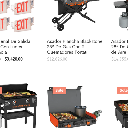
eñal De Salida
Asador Plancha Blackstone
Asador 
d Con Luces
28” De Gas Con 2
28” De 
cia
Quemadores Portatil
de Aire
0
$
3,420.00
$
12,626.00
$
14,355.
Sale
Sale