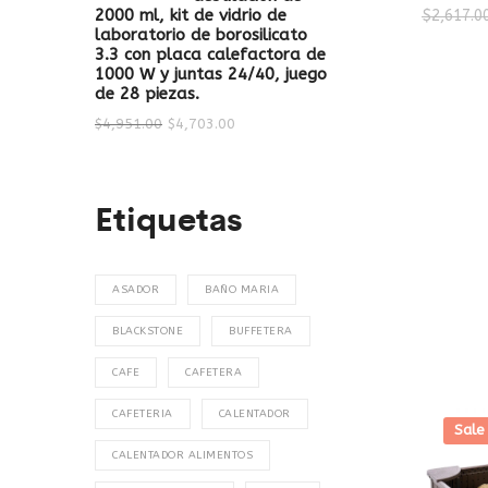
2000 ml, kit de vidrio de
$
2,617.0
laboratorio de borosilicato
3.3 con placa calefactora de
1000 W y juntas 24/40, juego
de 28 piezas.
$
4,951.00
$
4,703.00
Etiquetas
ASADOR
BAÑO MARIA
BLACKSTONE
BUFFETERA
CAFE
CAFETERA
CAFETERIA
CALENTADOR
Sale
CALENTADOR ALIMENTOS