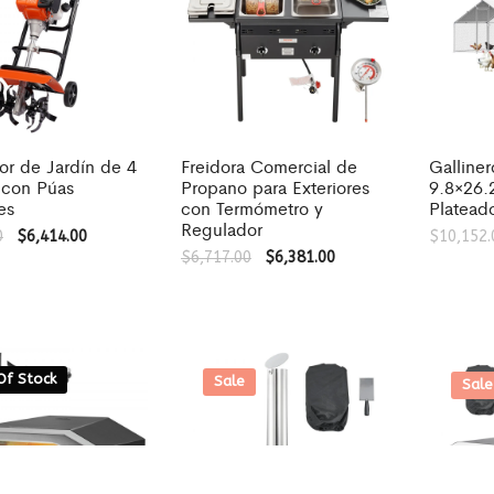
or de Jardín de 4
Freidora Comercial de
Galline
 con Púas
Propano para Exteriores
9.8×26.
es
con Termómetro y
Platead
Regulador
0
$
6,414.00
$
10,152.
$
6,717.00
$
6,381.00
Of Stock
Sale
Sale