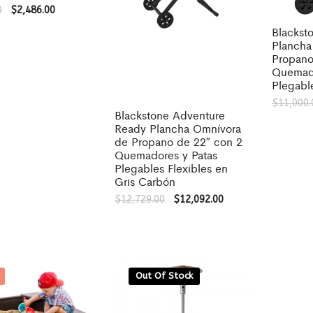
0
$
2,486.00
Blackst
Plancha
Propano
Quemado
Plegable
$
11,000.
Blackstone Adventure
Ready Plancha Omnívora
de Propano de 22″ con 2
Quemadores y Patas
Plegables Flexibles en
Gris Carbón
$
12,729.00
$
12,092.00
Out Of Stock