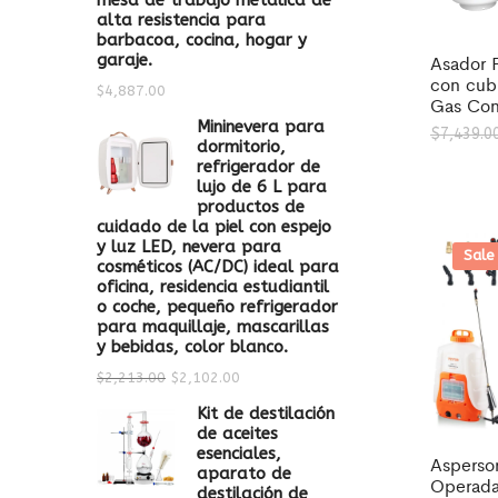
mesa de trabajo metálica de
alta resistencia para
barbacoa, cocina, hogar y
garaje.
Asador 
con cubi
$
4,887.00
Gas Con
Mininevera para
$
7,439.0
dormitorio,
refrigerador de
lujo de 6 L para
productos de
cuidado de la piel con espejo
y luz LED, nevera para
Sale
cosméticos (AC/DC) ideal para
oficina, residencia estudiantil
o coche, pequeño refrigerador
para maquillaje, mascarillas
y bebidas, color blanco.
$
2,213.00
$
2,102.00
Kit de destilación
de aceites
esenciales,
Asperso
aparato de
Operada 
destilación de