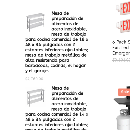
Mesa de
preparación de
alimentos de
acero inoxidable,
mesa de trabajo
para cocina comercial de 18 x
6 Pack S
48 x 34 pulgadas con 2
Exit Le
estantes inferiores ajustables;
Emergen
mesa de trabajo metálica de
alta resistencia para
$
3,601.0
barbacoas, cocinas, el hogar
y el garaje.
$
4,760.00
Mesa de
Sale
preparación de
alimentos de
acero inoxidable,
mesa de trabajo
para cocina comercial de 14 x
48 x 34 pulgadas con 2
estantes inferiores ajustables;