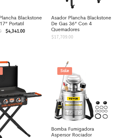
Plancha Blackstone
Asador Plancha Blackstone
7” Portatil
De Gas 36” Con 4
Quemadores
0
$
4,341.00
$
17,709.00
Sale
Bomba Fumigadora
Aspersor Rociador