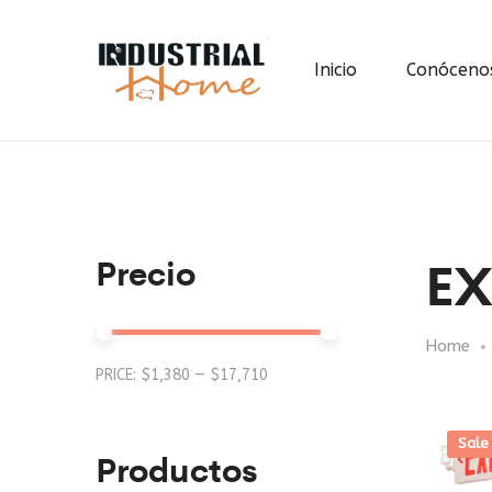
Inicio
Conóceno
EX
Precio
Home
Min
Max
PRICE:
$1,380
—
$17,710
price
price
Sale
Productos