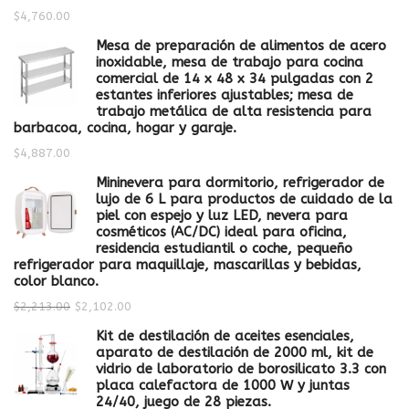
$
4,760.00
Mesa de preparación de alimentos de acero
inoxidable, mesa de trabajo para cocina
comercial de 14 x 48 x 34 pulgadas con 2
estantes inferiores ajustables; mesa de
trabajo metálica de alta resistencia para
barbacoa, cocina, hogar y garaje.
$
4,887.00
Mininevera para dormitorio, refrigerador de
lujo de 6 L para productos de cuidado de la
piel con espejo y luz LED, nevera para
cosméticos (AC/DC) ideal para oficina,
residencia estudiantil o coche, pequeño
refrigerador para maquillaje, mascarillas y bebidas,
color blanco.
$
2,213.00
$
2,102.00
Kit de destilación de aceites esenciales,
aparato de destilación de 2000 ml, kit de
vidrio de laboratorio de borosilicato 3.3 con
placa calefactora de 1000 W y juntas
24/40, juego de 28 piezas.