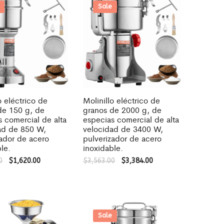
Sale
o eléctrico de
Molinillo eléctrico de
de 150 g, de
granos de 2000 g, de
s comercial de alta
especias comercial de alta
ad de 850 W,
velocidad de 3400 W,
zador de acero
pulverizador de acero
le.
inoxidable.
0
$
1,620.00
$
3,563.00
$
3,384.00
Sale