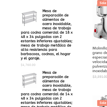
Sale
Mesa de
preparación de
alimentos de
acero inoxidable,
mesa de trabajo
para cocina comercial de 18 x
48 x 34 pulgadas con 2
estantes inferiores ajustables;
mesa de trabajo metálica de
Molinill
alta resistencia para
grano d
barbacoas, cocinas, el hogar
especias
y el garaje.
velocid
$
4,760.00
pulveriz
inoxidab
Mesa de
preparación de
$
3,391.0
alimentos de
acero inoxidable,
mesa de trabajo
para cocina comercial de 14 x
48 x 34 pulgadas con 2
estantes inferiores ajustables;
Sale