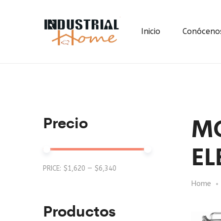
Inicio
Conóceno
M
Precio
EL
Min
Max
PRICE:
$1,620
—
$6,340
Home
price
price
Productos