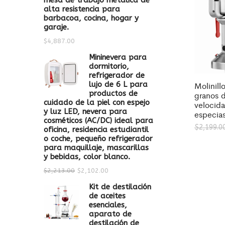
mesa de trabajo metálica de
alta resistencia para
barbacoa, cocina, hogar y
garaje.
$
4,887.00
Mininevera para
dormitorio,
refrigerador de
lujo de 6 L para
Molinill
productos de
granos d
cuidado de la piel con espejo
velocid
y luz LED, nevera para
especia
cosméticos (AC/DC) ideal para
$
2,199.0
oficina, residencia estudiantil
o coche, pequeño refrigerador
para maquillaje, mascarillas
y bebidas, color blanco.
$
2,213.00
$
2,102.00
Kit de destilación
de aceites
esenciales,
aparato de
destilación de