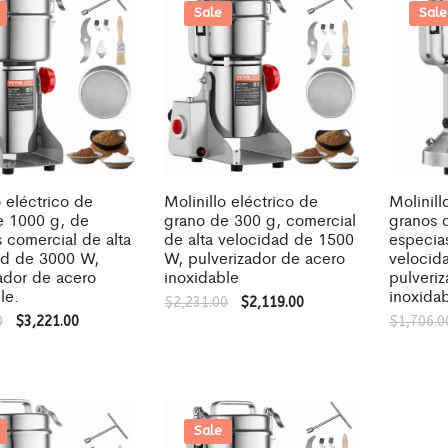
Sale
Sale
o eléctrico de
Molinillo eléctrico de
Molinill
e 1000 g, de
grano de 300 g, comercial
granos 
 comercial de alta
de alta velocidad de 1500
especia
ad de 3000 W,
W, pulverizador de acero
velocid
ador de acero
inoxidable
pulveri
le.
inoxidab
$
2,231.00
$
2,119.00
0
$
3,221.00
$
1,706.0
Sale