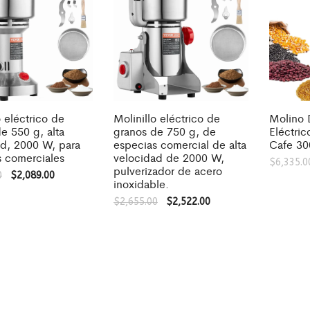
o eléctrico de
Molinillo eléctrico de
Molino 
e 550 g, alta
granos de 750 g, de
Eléctri
ad, 2000 W, para
especias comercial de alta
Cafe 3
s comerciales
velocidad de 2000 W,
$
6,335.0
pulverizador de acero
0
$
2,089.00
inoxidable.
$
2,655.00
$
2,522.00