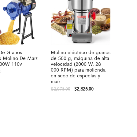
De Granos
Molino eléctrico de granos
co Molino De Maiz
de 500 g, máquina de alta
000W 110v
velocidad (2000 W, 28
000 RPM) para molienda
0
en seco de especias y
maíz.
$
2,975.00
$
2,826.00