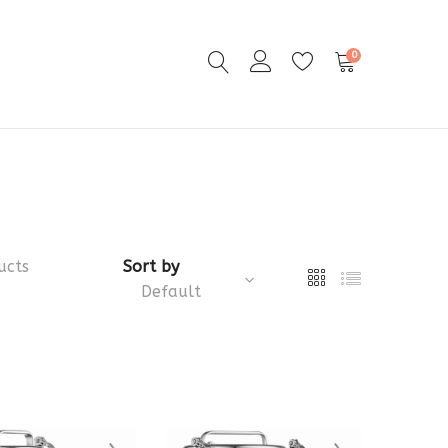
0
ucts
Sort by
Default