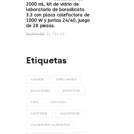
2000 ml, kit de vidrio de
laboratorio de borosilicato
3.3 con placa calefactora de
1000 W y juntas 24/40, juego
de 28 piezas.
$
4,951.00
$
4,703.00
Etiquetas
ASADOR
BAÑO MARIA
BLACKSTONE
BUFFETERA
CAFE
CAFETERA
CAFETERIA
CALENTADOR
CALENTADOR ALIMENTOS