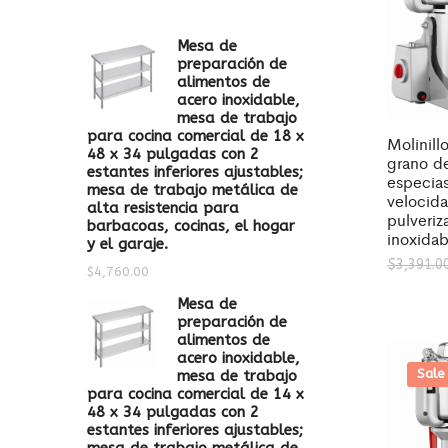
Mesa de
preparación de
alimentos de
acero inoxidable,
mesa de trabajo
para cocina comercial de 18 x
Molinill
48 x 34 pulgadas con 2
grano d
estantes inferiores ajustables;
especias
mesa de trabajo metálica de
velocid
alta resistencia para
pulveriz
barbacoas, cocinas, el hogar
inoxidab
y el garaje.
$
3,391.0
$
4,760.00
Mesa de
preparación de
alimentos de
acero inoxidable,
Sale
mesa de trabajo
para cocina comercial de 14 x
48 x 34 pulgadas con 2
estantes inferiores ajustables;