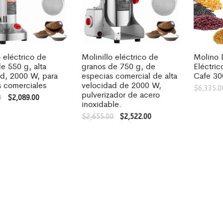
o eléctrico de
Molinillo eléctrico de
Molino 
e 550 g, alta
granos de 750 g, de
Eléctri
ad, 2000 W, para
especias comercial de alta
Cafe 3
s comerciales
velocidad de 2000 W,
$
6,335.0
pulverizador de acero
0
$
2,089.00
inoxidable.
$
2,655.00
$
2,522.00