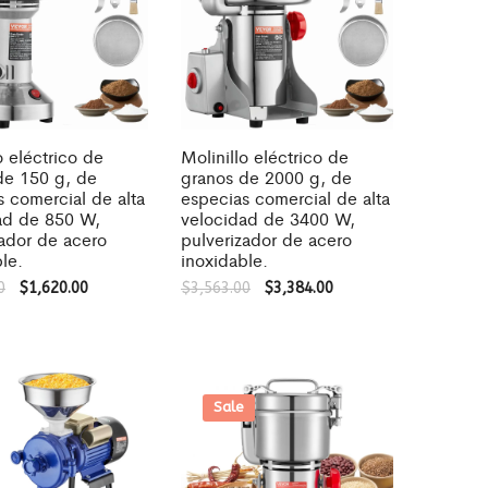
o eléctrico de
Molinillo eléctrico de
de 150 g, de
granos de 2000 g, de
s comercial de alta
especias comercial de alta
ad de 850 W,
velocidad de 3400 W,
zador de acero
pulverizador de acero
le.
inoxidable.
0
$
1,620.00
$
3,563.00
$
3,384.00
Sale