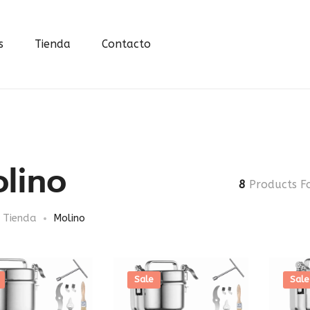
s
Tienda
Contacto
lino
8
Products F
Tienda
Molino
Sale
Sale