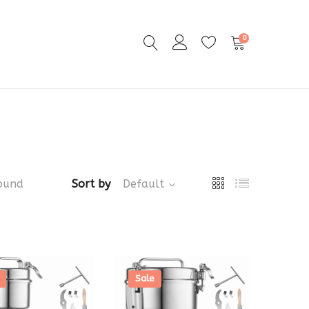
0
ound
Sort by
Default
Sale