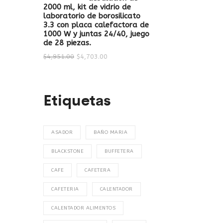
2000 ml, kit de vidrio de
laboratorio de borosilicato
3.3 con placa calefactora de
1000 W y juntas 24/40, juego
de 28 piezas.
$
4,951.00
$
4,703.00
Etiquetas
ASADOR
BAÑO MARIA
BLACKSTONE
BUFFETERA
CAFE
CAFETERA
CAFETERIA
CALENTADOR
CALENTADOR ALIMENTOS