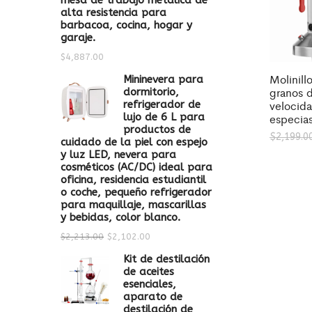
mesa de trabajo metálica de
alta resistencia para
barbacoa, cocina, hogar y
garaje.
$
4,887.00
Molinill
Mininevera para
granos d
dormitorio,
velocid
refrigerador de
lujo de 6 L para
especia
productos de
$
2,199.0
cuidado de la piel con espejo
y luz LED, nevera para
cosméticos (AC/DC) ideal para
oficina, residencia estudiantil
o coche, pequeño refrigerador
para maquillaje, mascarillas
y bebidas, color blanco.
$
2,213.00
$
2,102.00
Kit de destilación
de aceites
esenciales,
aparato de
destilación de