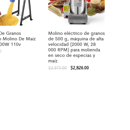
De Granos
Molino eléctrico de granos
co Molino De Maiz
de 500 g, máquina de alta
000W 110v
velocidad (2000 W, 28
000 RPM) para molienda
0
en seco de especias y
maíz.
$
2,975.00
$
2,826.00