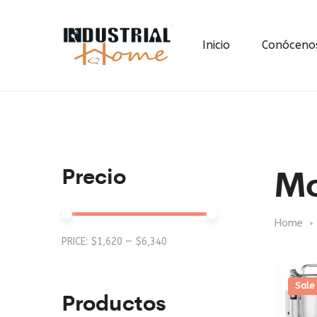
Inicio
Conóceno
Mo
Precio
Home
Min
Max
PRICE:
$1,620
—
$6,340
price
price
Sale
Productos