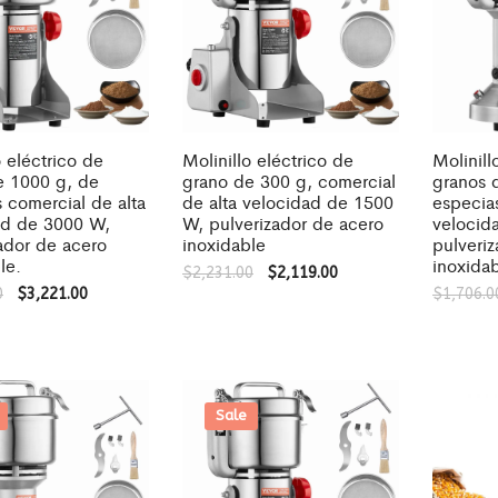
o eléctrico de
Molinillo eléctrico de
Molinill
e 1000 g, de
grano de 300 g, comercial
granos 
 comercial de alta
de alta velocidad de 1500
especia
ad de 3000 W,
W, pulverizador de acero
velocid
ador de acero
inoxidable
pulveri
le.
inoxidab
$
2,231.00
$
2,119.00
0
$
3,221.00
$
1,706.0
Sale