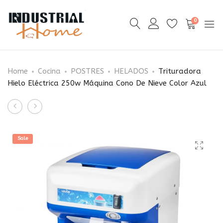
0
Home
Cocina
POSTRES
HELADOS
Trituradora
Hielo Eléctrica 250w Máquina Cono De Nieve Color Azul
Product
Cafetera
Destilador
navigation
Comercial
De
12
Agua
Sale
Tazas
Y
3
Alcohol
Jarras
5gal/
Vidrio
19l
3
Dos