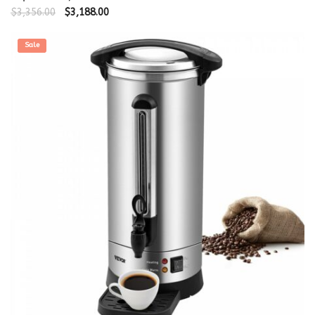
$
3,356.00
$
3,188.00
Sale