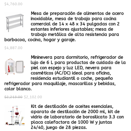
$
4,760.00
Mesa de preparación de alimentos de acero
inoxidable, mesa de trabajo para cocina
comercial de 14 x 48 x 34 pulgadas con 2
estantes inferiores ajustables; mesa de
trabajo metálica de alta resistencia para
barbacoa, cocina, hogar y garaje.
$
4,887.00
Mininevera para dormitorio, refrigerador de
lujo de 6 L para productos de cuidado de la
piel con espejo y luz LED, nevera para
cosméticos (AC/DC) ideal para oficina,
residencia estudiantil o coche, pequeño
refrigerador para maquillaje, mascarillas y bebidas,
color blanco.
$
2,213.00
$
2,102.00
Kit de destilación de aceites esenciales,
aparato de destilación de 2000 ml, kit de
vidrio de laboratorio de borosilicato 3.3 con
placa calefactora de 1000 W y juntas
24/40, juego de 28 piezas.