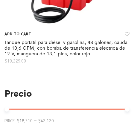
ADD TO CART
Tanque portátil para diésel y gasolina, 48 galones, caudal
de 10,6 GPM, con bomba de transferencia eléctrica de
12 V, manguera de 13,1 pies, color rojo
$
19,229.00
Precio
Mi
M
PRICE:
$18,310
—
$42,120
pr
pr