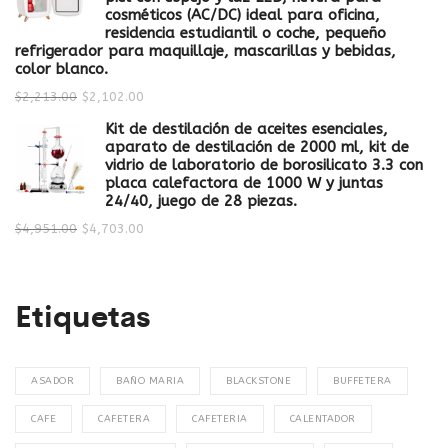
cosméticos (AC/DC) ideal para oficina,
residencia estudiantil o coche, pequeño
refrigerador para maquillaje, mascarillas y bebidas,
color blanco.
$
2,213.00
$
2,102.00
Kit de destilación de aceites esenciales,
aparato de destilación de 2000 ml, kit de
vidrio de laboratorio de borosilicato 3.3 con
placa calefactora de 1000 W y juntas
24/40, juego de 28 piezas.
$
4,951.00
$
4,703.00
Etiquetas
ASADOR
BAÑO MARIA
BLACKSTONE
BUFFETERA
CAFE
CAFETERA
CAFETERIA
CALENTADOR