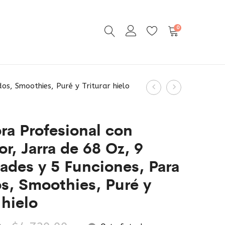
0
Product
os, Smoothies, Puré y Triturar hielo
Gabinete
Gato
navigation
para
Hidráulico
100
Eléctrico
ra Profesional con
llaves
con
or, Jarra de 68 Oz, 9
con
Capacidad
ades y 5 Funciones, Para
cerradura
de
5
s, Smoothies, Puré y
Toneladas
 hielo
/
11023