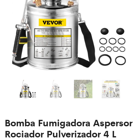
con
50”
Vasos
Plata
y
Tubos
de
silicona
de
grado
alimenticio
Bomba Fumigadora Aspersor
Rociador Pulverizador 4 L