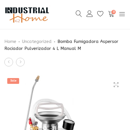
0
Home
Uncategorized
Bomba Fumigadora Aspersor
Rociador Pulverizador 4 L Manual M
Product
Ordeñadora
Zancos
navigation
Electrica
De
de
Trabajo
Sale
6
De
L
Construcción
de
Ajustable
succión
36
ajustable
A