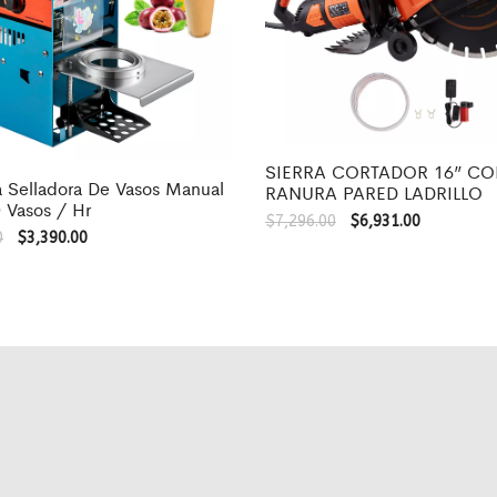
SIERRA CORTADOR 16” C
 Selladora De Vasos Manual
RANURA PARED LADRILLO
 Vasos / Hr
$
7,296.00
$
6,931.00
0
$
3,390.00