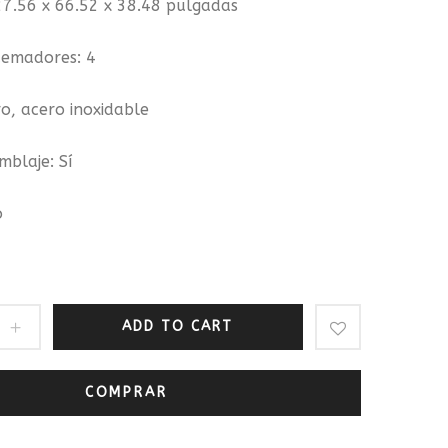
27.56 x 66.52 x 38.48 pulgadas
De
Grasa
emadores: 4
De
ro, acero inoxidable
Aire
40
mblaje: Sí
Litros)
o
ADD TO CART
COMPRAR