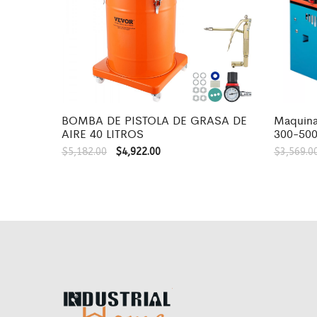
BOMBA DE PISTOLA DE GRASA DE
Maquina
AIRE 40 LITROS
300-500
$
5,182.00
$
4,922.00
$
3,569.0