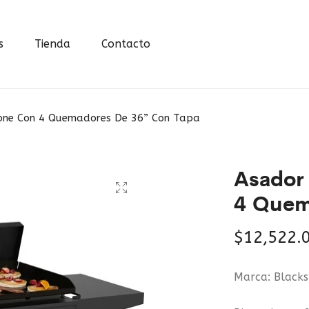
s
Tienda
Contacto
one Con 4 Quemadores De 36” Con Tapa
Asador
4 Quem
$
12,522.
Marca: Black