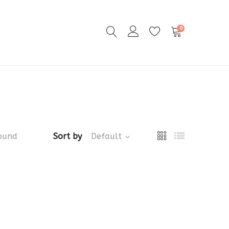
0
ound
Sort by
Default