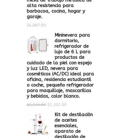
mesa de trabajo metálica de
alta resistencia para
barbacoa, cocina, hogar y
garaje.
$
4,887.00
Mininevera para
dormitorio,
refrigerador de
lujo de 6 L para
productos de
cuidado de la piel con espejo
y luz LED, nevera para
cosméticos (AC/DC) ideal para
oficina, residencia estudiantil
o coche, pequeño refrigerador
para maquillaje, mascarillas
y bebidas, color blanco.
$
2,213.00
$
2,102.00
Kit de destilación
de aceites
esenciales,
aparato de
destilación de