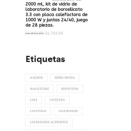
2000 ml, kit de vidrio de
laboratorio de borosilicato
3.3 con placa calefactora de
1000 W y juntas 24/40, juego
de 28 piezas.
$
4,951.00
$
4,703.00
Etiquetas
ASADOR
BAÑO MARIA
BLACKSTONE
BUFFETERA
CAFE
CAFETERA
CAFETERIA
CALENTADOR
CALENTADOR ALIMENTOS