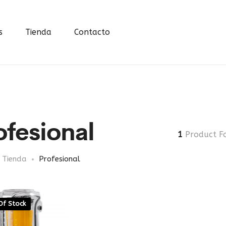
s
Tienda
Contacto
ofesional
1
Product F
Tienda
Profesional
Of Stock