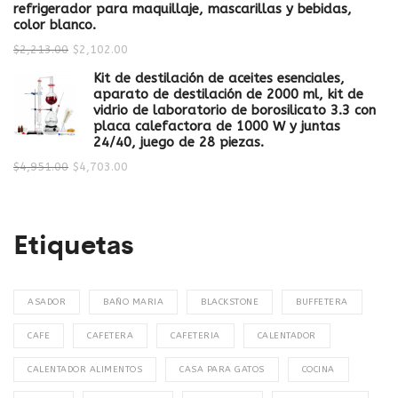
refrigerador para maquillaje, mascarillas y bebidas,
color blanco.
$
2,213.00
$
2,102.00
Kit de destilación de aceites esenciales,
aparato de destilación de 2000 ml, kit de
vidrio de laboratorio de borosilicato 3.3 con
placa calefactora de 1000 W y juntas
24/40, juego de 28 piezas.
$
4,951.00
$
4,703.00
Etiquetas
ASADOR
BAÑO MARIA
BLACKSTONE
BUFFETERA
CAFE
CAFETERA
CAFETERIA
CALENTADOR
CALENTADOR ALIMENTOS
CASA PARA GATOS
COCINA