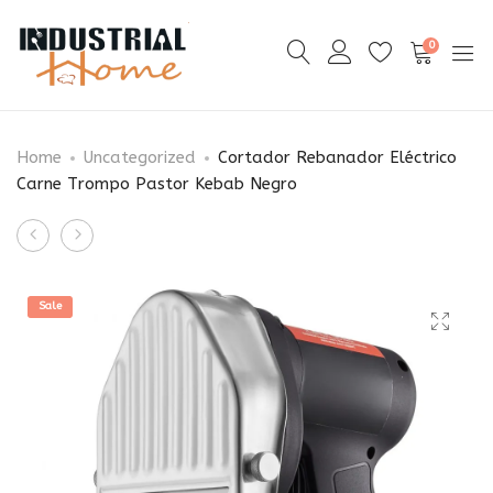
0
Home
Uncategorized
Cortador Rebanador Eléctrico
Carne Trompo Pastor Kebab Negro
Product
Caja
Carrito
navigation
De
Rack
Herramientas
Espiguero
Sale
Aluminio
20
Para
Niveles
Camioneta
Panaderia
39x13x10”
Ruedas