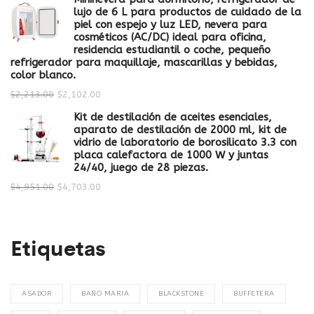
lujo de 6 L para productos de cuidado de la
piel con espejo y luz LED, nevera para
cosméticos (AC/DC) ideal para oficina,
residencia estudiantil o coche, pequeño
refrigerador para maquillaje, mascarillas y bebidas,
color blanco.
$
2,213.00
$
2,102.00
Kit de destilación de aceites esenciales,
aparato de destilación de 2000 ml, kit de
vidrio de laboratorio de borosilicato 3.3 con
placa calefactora de 1000 W y juntas
24/40, juego de 28 piezas.
$
4,951.00
$
4,703.00
Etiquetas
ASADOR
BAÑO MARIA
BLACKSTONE
BUFFETERA