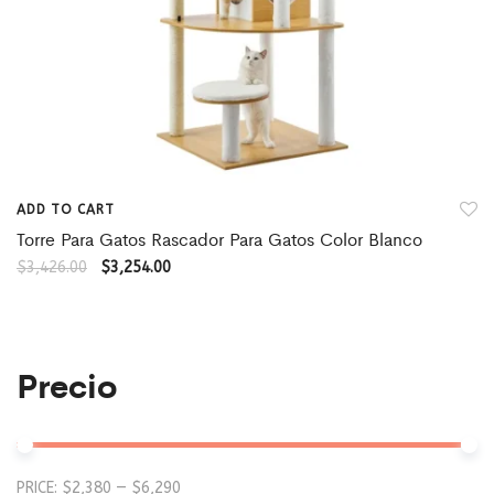
ADD TO CART
Torre Para Gatos Rascador Para Gatos Color Blanco
$
3,426.00
$
3,254.00
Precio
Mi
M
PRICE:
$2,380
—
$6,290