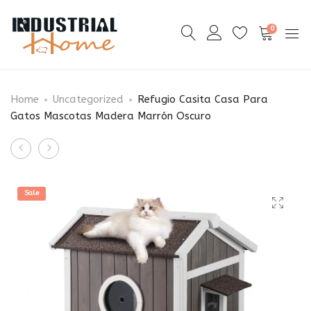
0
Home
Uncategorized
Refugio Casita Casa Para
Gatos Mascotas Madera Marrón Oscuro
Product
Refugio
Refugio
navigation
Casa
Casa
Para
Para
Sale
Gatos
Gatos
Para
Mascotas
Exterior
De
Madera
Madera
2
Marrón