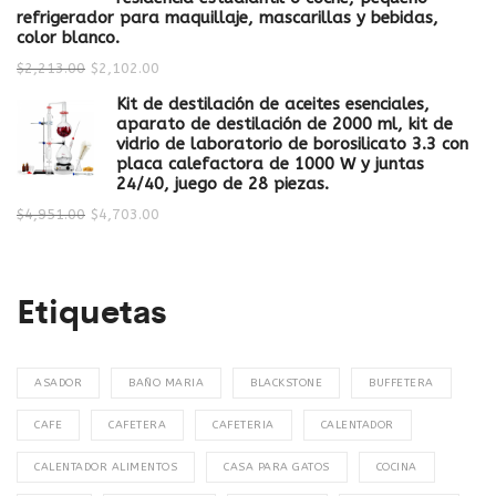
refrigerador para maquillaje, mascarillas y bebidas,
color blanco.
$
2,213.00
$
2,102.00
Kit de destilación de aceites esenciales,
aparato de destilación de 2000 ml, kit de
vidrio de laboratorio de borosilicato 3.3 con
placa calefactora de 1000 W y juntas
24/40, juego de 28 piezas.
$
4,951.00
$
4,703.00
Etiquetas
ASADOR
BAÑO MARIA
BLACKSTONE
BUFFETERA
CAFE
CAFETERA
CAFETERIA
CALENTADOR
CALENTADOR ALIMENTOS
CASA PARA GATOS
COCINA