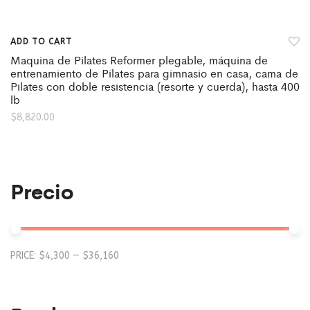
ADD TO CART
Maquina de Pilates Reformer plegable, máquina de
entrenamiento de Pilates para gimnasio en casa, cama de
Pilates con doble resistencia (resorte y cuerda), hasta 400
lb
$
8,820.00
Precio
Mi
M
PRICE:
$4,300
—
$36,160
pr
pr