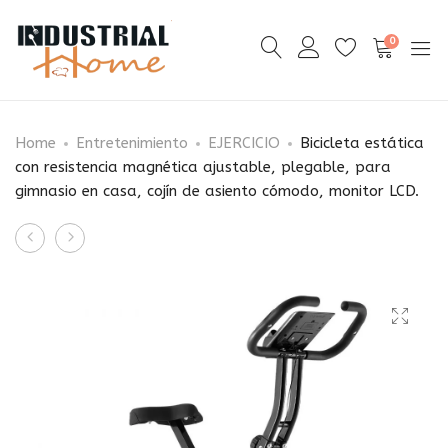
0
Home
Entretenimiento
EJERCICIO
Bicicleta estática
con resistencia magnética ajustable, plegable, para
gimnasio en casa, cojín de asiento cómodo, monitor LCD.
Product
Máquina
Bicicleta
navigation
de
estática
entrenamiento
con
de
resistencia
Pilates
magnética
Reformer
ajustable,
para
para
gimnasio
ciclismo