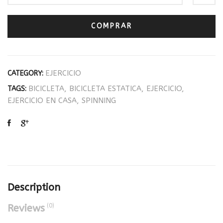
COMPRAR
EJERCICIO
CATEGORY:
BICICLETA
,
BICICLETA ESTATICA
,
EJERCICIO
,
TAGS:
EJERCICIO EN CASA
,
SPINNING
Description
(0)
Reviews