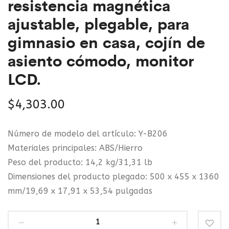
resistencia magnética
para
pantalla
usuarios
LCD
ajustable, plegable, para
avanzados
y
gimnasio en casa, cojín de
y
volante
asiento cómodo, monitor
principiantes,
de
LCD.
hasta
inercia
400
resistente.
$
4,303.00
lb
Número de modelo del artículo: Y-B206
Materiales principales: ABS/Hierro
Peso del producto: 14,2 kg/31,31 lb
Dimensiones del producto plegado: 500 x 455 x 1360
mm/19,69 x 17,91 x 53,54 pulgadas