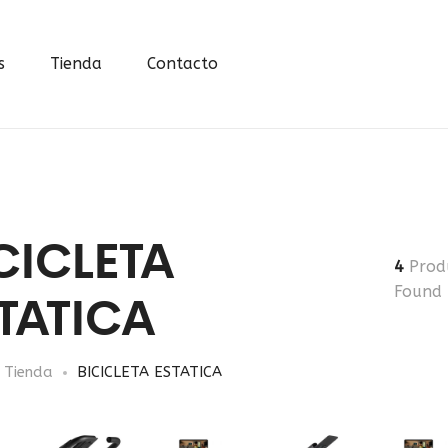
s
Tienda
Contacto
CICLETA
4
Prod
TATICA
Found
Tienda
BICICLETA ESTATICA