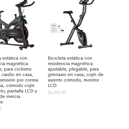
a estática con
Bicicleta estática con
ncia magnética
resistencia magnética
e, para ciclismo
ajustable, plegable, para
 cardio en casa,
gimnasio en casa, cojín de
smisión por correa
asiento cómodo, monitor
osa, cómodo cojín
LCD.
to, pantalla LCD y
$
4,303.00
de inercia
te.
0