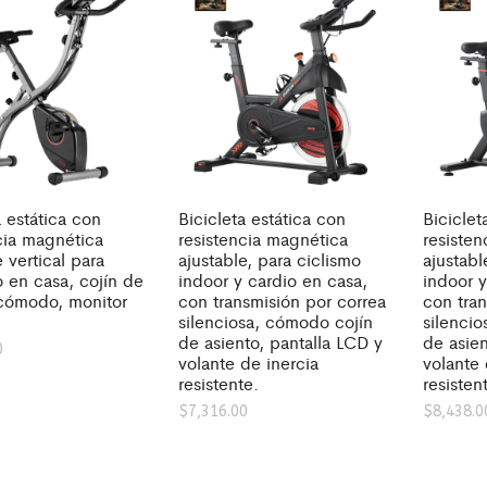
a estática con
Bicicleta estática con
Biciclet
cia magnética
resistencia magnética
resiste
e vertical para
ajustable, para ciclismo
ajustabl
 en casa, cojín de
indoor y cardio en casa,
indoor y
 cómodo, monitor
con transmisión por correa
con tran
silenciosa, cómodo cojín
silenci
de asiento, pantalla LCD y
de asien
0
volante de inercia
volante 
resistente.
resisten
$
7,316.00
$
8,438.0