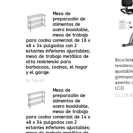
Mesa de
preparación de
alimentos de
acero inoxidable,
mesa de trabajo
para cocina comercial de 18 x
48 x 34 pulgadas con 2
estantes inferiores ajustables;
mesa de trabajo metálica de
Biciclet
alta resistencia para
resisten
barbacoas, cocinas, el hogar
ajustabl
y el garaje.
gimnasio
$
4,760.00
asiento
LCD.
Mesa de
preparación de
$
5,319.0
alimentos de
acero inoxidable,
mesa de trabajo
para cocina comercial de 14 x
48 x 34 pulgadas con 2
estantes inferiores ajustables;