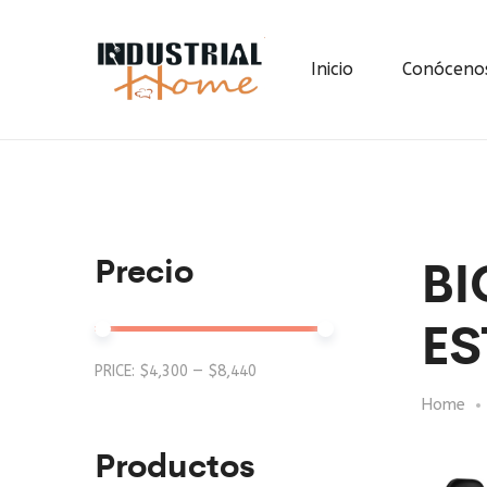
Inicio
Conóceno
BI
Precio
ES
Min
Max
PRICE:
$4,300
—
$8,440
Home
price
price
Productos