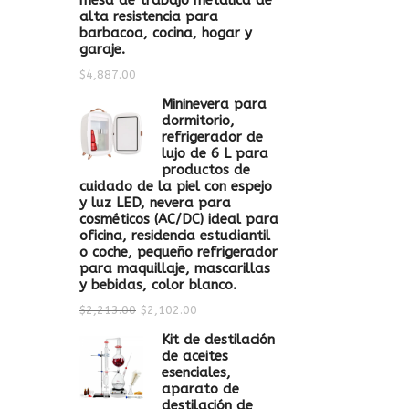
mesa de trabajo metálica de
alta resistencia para
barbacoa, cocina, hogar y
garaje.
$
4,887.00
Mininevera para
dormitorio,
refrigerador de
lujo de 6 L para
productos de
cuidado de la piel con espejo
y luz LED, nevera para
cosméticos (AC/DC) ideal para
oficina, residencia estudiantil
o coche, pequeño refrigerador
para maquillaje, mascarillas
y bebidas, color blanco.
$
2,213.00
$
2,102.00
Kit de destilación
de aceites
esenciales,
aparato de
destilación de