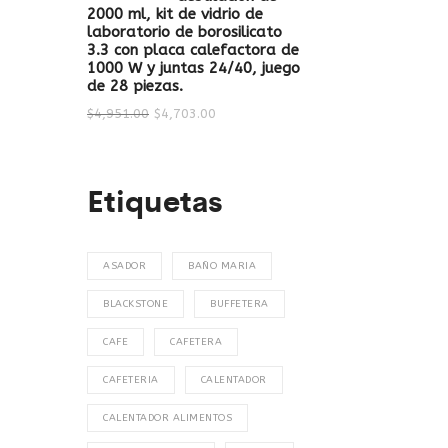
2000 ml, kit de vidrio de
laboratorio de borosilicato
3.3 con placa calefactora de
1000 W y juntas 24/40, juego
de 28 piezas.
$
4,951.00
$
4,703.00
Etiquetas
ASADOR
BAÑO MARIA
BLACKSTONE
BUFFETERA
CAFE
CAFETERA
CAFETERIA
CALENTADOR
CALENTADOR ALIMENTOS