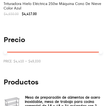
Trituradora Hielo Eléctrica 250w Máquina Cono De Nieve
Color Azul
$
4,650.00
$
4,417.00
Precio
Mi
M
PRICE:
$4,410
—
$49,030
pr
pr
Productos
Mesa de preparación de alimentos de acero
inoxidable, mesa de trabajo para cocina