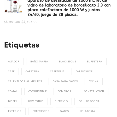
aparato de destilación de 2000 ml, kit de
vidrio de laboratorio de borosilicato 3.3 con
placa calefactora de 1000 W y juntas
24/40, juego de 28 piezas.
$
4,951.00
$
4,703.00
Etiquetas
ASADOR
BAÑO MARIA
BLACKSTONE
BUFFETERA
CAFE
CAFETERA
CAFETERIA
CALENTADOR
CALENTADOR ALIMENTOS
CASA PARA GATOS
COCINA
COMAL
COMBUSTIBLE
COMERCIAL
CONSTRUCCION
DIESEL
DOMESTICO
EJERCICIO
EQUIPO COCINA
EXTERIOR
EXTERIORES
GATOS
HELADERIA