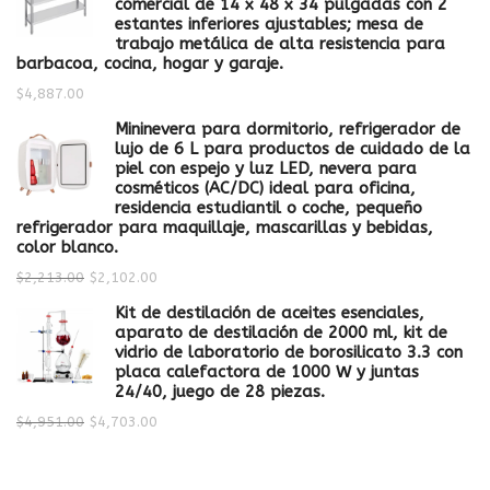
comercial de 14 x 48 x 34 pulgadas con 2
estantes inferiores ajustables; mesa de
trabajo metálica de alta resistencia para
barbacoa, cocina, hogar y garaje.
$
4,887.00
Mininevera para dormitorio, refrigerador de
lujo de 6 L para productos de cuidado de la
piel con espejo y luz LED, nevera para
cosméticos (AC/DC) ideal para oficina,
residencia estudiantil o coche, pequeño
refrigerador para maquillaje, mascarillas y bebidas,
color blanco.
$
2,213.00
$
2,102.00
Kit de destilación de aceites esenciales,
aparato de destilación de 2000 ml, kit de
vidrio de laboratorio de borosilicato 3.3 con
placa calefactora de 1000 W y juntas
24/40, juego de 28 piezas.
$
4,951.00
$
4,703.00