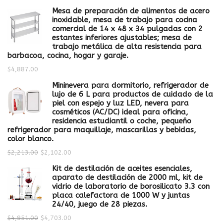
Mesa de preparación de alimentos de acero
inoxidable, mesa de trabajo para cocina
comercial de 14 x 48 x 34 pulgadas con 2
estantes inferiores ajustables; mesa de
trabajo metálica de alta resistencia para
barbacoa, cocina, hogar y garaje.
$
4,887.00
Mininevera para dormitorio, refrigerador de
lujo de 6 L para productos de cuidado de la
piel con espejo y luz LED, nevera para
cosméticos (AC/DC) ideal para oficina,
residencia estudiantil o coche, pequeño
refrigerador para maquillaje, mascarillas y bebidas,
color blanco.
$
2,213.00
$
2,102.00
Kit de destilación de aceites esenciales,
aparato de destilación de 2000 ml, kit de
vidrio de laboratorio de borosilicato 3.3 con
placa calefactora de 1000 W y juntas
24/40, juego de 28 piezas.
$
4,951.00
$
4,703.00