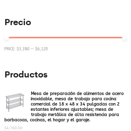
Precio
Mi
M
PRICE:
$3,380
—
$6,120
pr
pr
Productos
Mesa de preparación de alimentos de acero
inoxidable, mesa de trabajo para cocina
comercial de 18 x 48 x 34 pulgadas con 2
estantes inferiores ajustables; mesa de
trabajo metálica de alta resistencia para
barbacoas, cocinas, el hogar y el garaje.
$
4,760.00