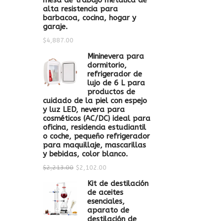
mesa de trabajo metálica de
alta resistencia para
barbacoa, cocina, hogar y
garaje.
$
4,887.00
Mininevera para
dormitorio,
refrigerador de
lujo de 6 L para
productos de
cuidado de la piel con espejo
y luz LED, nevera para
cosméticos (AC/DC) ideal para
oficina, residencia estudiantil
o coche, pequeño refrigerador
para maquillaje, mascarillas
y bebidas, color blanco.
$
2,213.00
$
2,102.00
Kit de destilación
de aceites
esenciales,
aparato de
destilación de