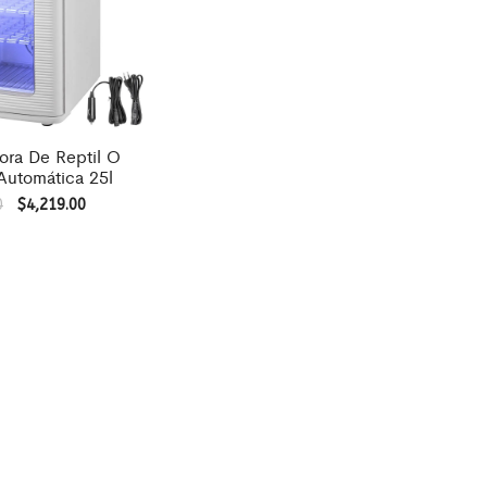
ora De Reptil O
Automática 25l
0
$
4,219.00