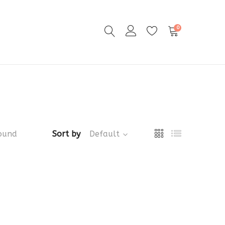
0
ound
Sort by
Default