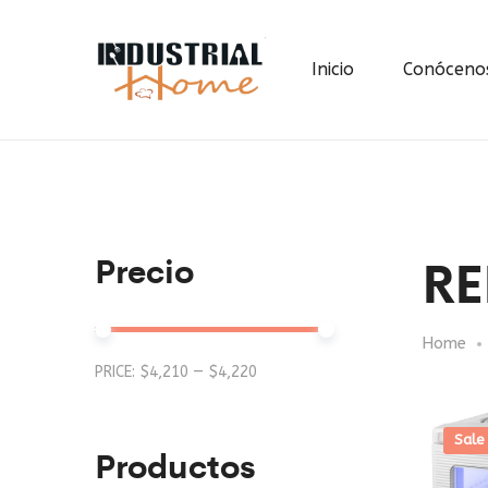
Inicio
Conóceno
RE
Precio
Home
Min
Max
PRICE:
$4,210
—
$4,220
price
price
Sale
Productos