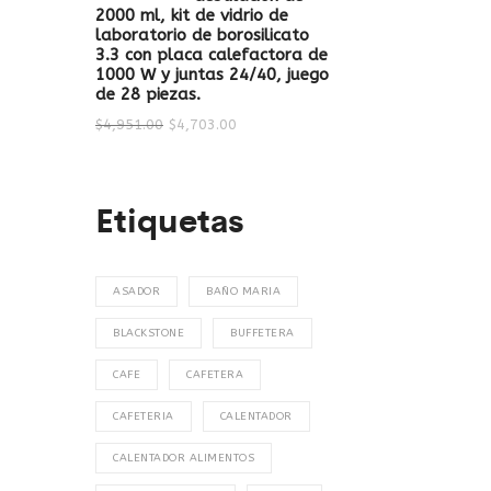
2000 ml, kit de vidrio de
laboratorio de borosilicato
3.3 con placa calefactora de
1000 W y juntas 24/40, juego
de 28 piezas.
$
4,951.00
$
4,703.00
Etiquetas
ASADOR
BAÑO MARIA
BLACKSTONE
BUFFETERA
CAFE
CAFETERA
CAFETERIA
CALENTADOR
CALENTADOR ALIMENTOS