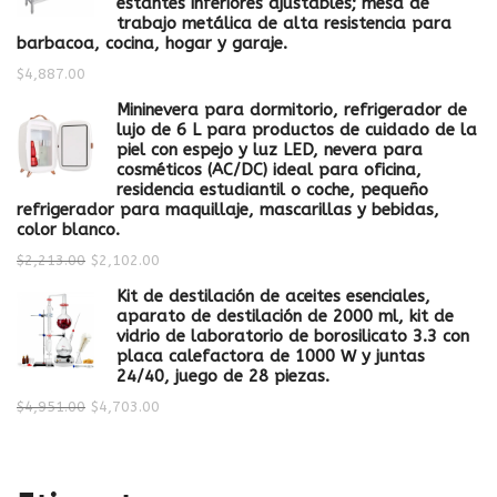
estantes inferiores ajustables; mesa de
trabajo metálica de alta resistencia para
barbacoa, cocina, hogar y garaje.
$
4,887.00
Mininevera para dormitorio, refrigerador de
lujo de 6 L para productos de cuidado de la
piel con espejo y luz LED, nevera para
cosméticos (AC/DC) ideal para oficina,
residencia estudiantil o coche, pequeño
refrigerador para maquillaje, mascarillas y bebidas,
color blanco.
$
2,213.00
$
2,102.00
Kit de destilación de aceites esenciales,
aparato de destilación de 2000 ml, kit de
vidrio de laboratorio de borosilicato 3.3 con
placa calefactora de 1000 W y juntas
24/40, juego de 28 piezas.
$
4,951.00
$
4,703.00