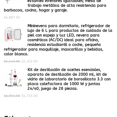
estantes inferiores ajustables; mesa de
trabajo metálica de alta resistencia para
barbacoa, cocina, hogar y garaje.
$
4,887.00
Mininevera para dormitorio, refrigerador de
lujo de 6 L para productos de cuidado de la
piel con espejo y luz LED, nevera para
cosméticos (AC/DC) ideal para oficina,
residencia estudiantil o coche, pequeño
refrigerador para maquillaje, mascarillas y bebidas,
color blanco.
$
2,213.00
$
2,102.00
Kit de destilación de aceites esenciales,
aparato de destilación de 2000 ml, kit de
vidrio de laboratorio de borosilicato 3.3 con
placa calefactora de 1000 W y juntas
24/40, juego de 28 piezas.
$
4,951.00
$
4,703.00