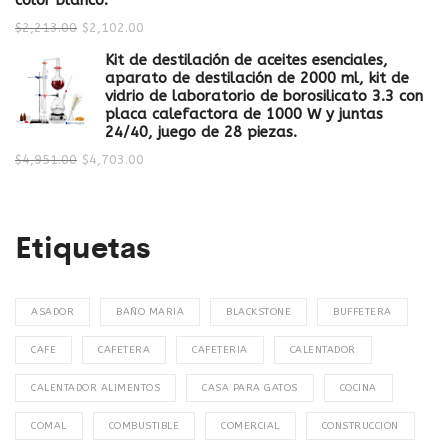
color blanco.
$
2,213.00
$
2,102.00
Kit de destilación de aceites esenciales,
aparato de destilación de 2000 ml, kit de
vidrio de laboratorio de borosilicato 3.3 con
placa calefactora de 1000 W y juntas
24/40, juego de 28 piezas.
$
4,951.00
$
4,703.00
Etiquetas
ASADOR
BAÑO MARIA
BLACKSTONE
BUFFETERA
CAFE
CAFETERA
CAFETERIA
CALENTADOR
CALENTADOR ALIMENTOS
CASA PARA GATOS
COCINA
COMAL
COMBUSTIBLE
COMERCIAL
CONSTRUCCION