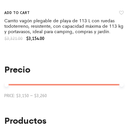
ADD TO CART
Carrito vagón plegable de playa de 113 L con ruedas
todoterreno, resistente, con capacidad máxima de 113 kg
y portavasos, ideal para camping, compras y jardín.
$
3,321.00
$
3,154.00
Precio
Mi
M
PRICE:
$3,150
—
$3,260
pr
pr
Productos