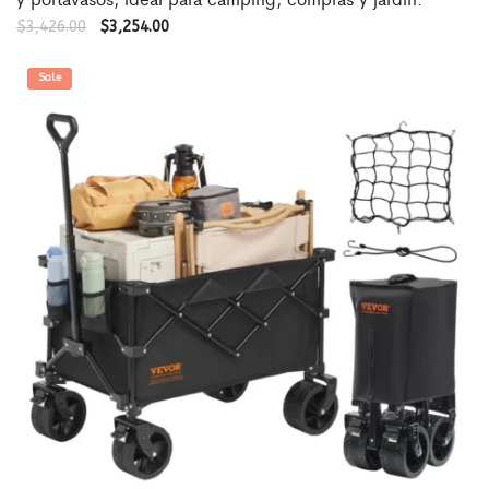
$
3,426.00
$
3,254.00
Sale