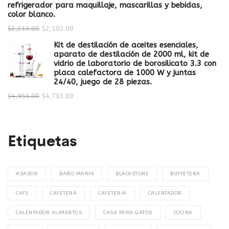
refrigerador para maquillaje, mascarillas y bebidas,
color blanco.
$
2,213.00
$
2,102.00
Kit de destilación de aceites esenciales,
aparato de destilación de 2000 ml, kit de
vidrio de laboratorio de borosilicato 3.3 con
placa calefactora de 1000 W y juntas
24/40, juego de 28 piezas.
$
4,951.00
$
4,703.00
Etiquetas
ASADOR
BAÑO MARIA
BLACKSTONE
BUFFETERA
CAFE
CAFETERA
CAFETERIA
CALENTADOR
CALENTADOR ALIMENTOS
CASA PARA GATOS
COCINA