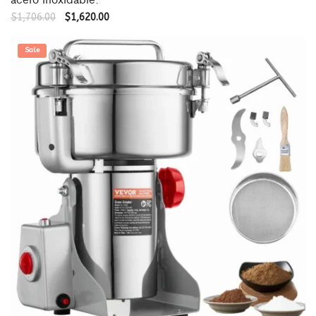
$
1,706.00
$
1,620.00
Sale