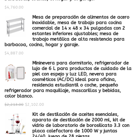
$
4,760.00
Mesa de preparación de alimentos de acero
inoxidable, mesa de trabajo para cocina
comercial de 14 x 48 x 34 pulgadas con 2
estantes inferiores ajustables; mesa de
trabajo metálica de alta resistencia para
barbacoa, cocina, hogar y garaje.
$
4,887.00
Mininevera para dormitorio, refrigerador de
lujo de 6 L para productos de cuidado de la
piel con espejo y luz LED, nevera para
cosméticos (AC/DC) ideal para oficina,
residencia estudiantil o coche, pequeño
refrigerador para maquillaje, mascarillas y bebidas,
color blanco.
$
2,213.00
$
2,102.00
Kit de destilación de aceites esenciales,
aparato de destilación de 2000 ml, kit de
vidrio de laboratorio de borosilicato 3.3 con
placa calefactora de 1000 W y juntas
24/40, juego de 28 piezas.