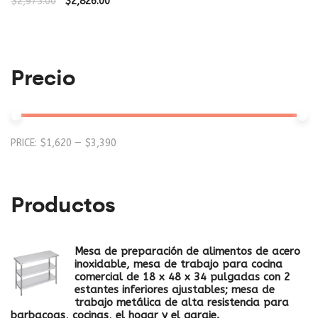
$
2,975.00
$
2,826.00
Precio
Mi
M
PRICE:
$1,620
—
$3,390
pr
pr
Productos
Mesa de preparación de alimentos de acero
inoxidable, mesa de trabajo para cocina
comercial de 18 x 48 x 34 pulgadas con 2
estantes inferiores ajustables; mesa de
trabajo metálica de alta resistencia para
barbacoas, cocinas, el hogar y el garaje.