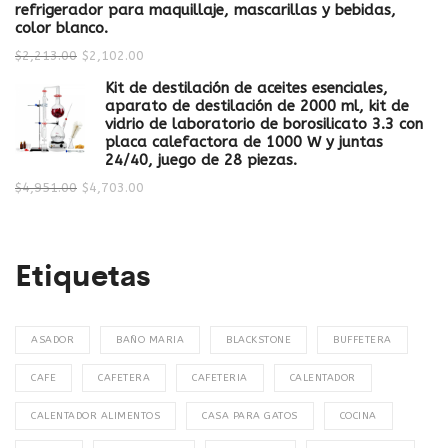
refrigerador para maquillaje, mascarillas y bebidas,
color blanco.
$
2,213.00
$
2,102.00
Kit de destilación de aceites esenciales,
aparato de destilación de 2000 ml, kit de
vidrio de laboratorio de borosilicato 3.3 con
placa calefactora de 1000 W y juntas
24/40, juego de 28 piezas.
$
4,951.00
$
4,703.00
Etiquetas
ASADOR
BAÑO MARIA
BLACKSTONE
BUFFETERA
CAFE
CAFETERA
CAFETERIA
CALENTADOR
CALENTADOR ALIMENTOS
CASA PARA GATOS
COCINA