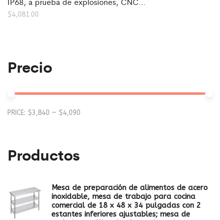
IP68, a prueba de explosiones, CNC…
$
4,081.00
Precio
Mi
M
PRICE:
$3,840
—
$4,090
pr
pr
Productos
Mesa de preparación de alimentos de acero
inoxidable, mesa de trabajo para cocina
comercial de 18 x 48 x 34 pulgadas con 2
estantes inferiores ajustables; mesa de