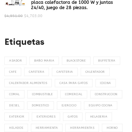
placa calefactora de 1000 W y juntas
24/40, juego de 28 piezas.
$
4,951.00
$
4,703.00
Etiquetas
ASADOR
BAÑO MARIA
BLACKSTONE
BUFFETERA
CAFE
CAFETERA
CAFETERIA
CALENTADOR
CALENTADOR ALIMENTOS
CASA PARA GATOS
COCINA
COMAL
COMBUSTIBLE
COMERCIAL
CONSTRUCCION
DIESEL
DOMESTICO
EJERCICIO
EQUIPO COCINA
EXTERIOR
EXTERIORES
GATOS
HELADERIA
HELADOS
HERRAMIENTA
HERRAMIENTAS
HORNO