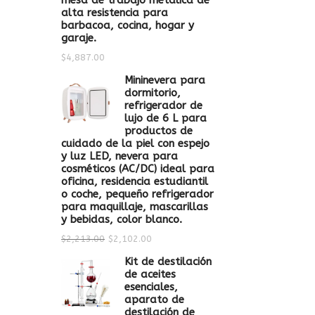
mesa de trabajo metálica de
alta resistencia para
barbacoa, cocina, hogar y
garaje.
$
4,887.00
Mininevera para
dormitorio,
refrigerador de
lujo de 6 L para
productos de
cuidado de la piel con espejo
y luz LED, nevera para
cosméticos (AC/DC) ideal para
oficina, residencia estudiantil
o coche, pequeño refrigerador
para maquillaje, mascarillas
y bebidas, color blanco.
$
2,213.00
$
2,102.00
Kit de destilación
de aceites
esenciales,
aparato de
destilación de