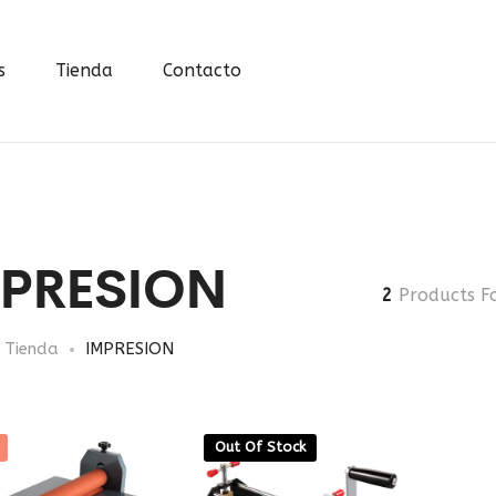
s
Tienda
Contacto
PRESION
2
Products F
Tienda
IMPRESION
Out Of Stock