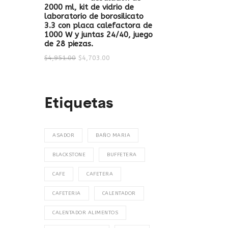
2000 ml, kit de vidrio de
laboratorio de borosilicato
3.3 con placa calefactora de
1000 W y juntas 24/40, juego
de 28 piezas.
$
4,951.00
$
4,703.00
Etiquetas
ASADOR
BAÑO MARIA
BLACKSTONE
BUFFETERA
CAFE
CAFETERA
CAFETERIA
CALENTADOR
CALENTADOR ALIMENTOS