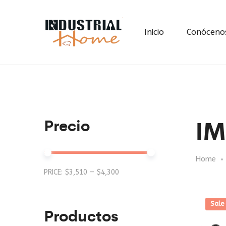
Inicio
Conóceno
IM
Precio
Home
Min
Max
PRICE:
$3,510
—
$4,300
price
price
Sale
Productos