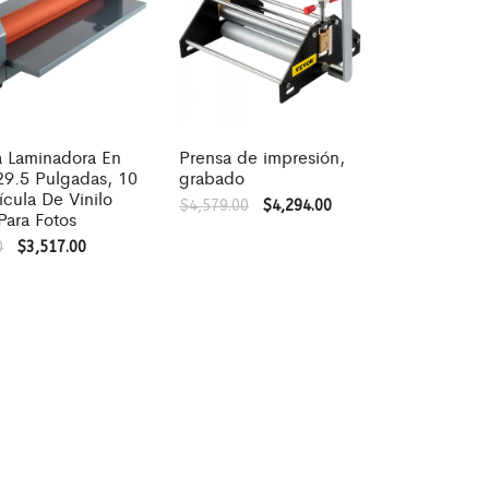
 Laminadora En
Prensa de impresión,
29.5 Pulgadas, 10
grabado
cula De Vinilo
$
4,579.00
$
4,294.00
Para Fotos
0
$
3,517.00