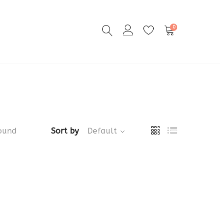
0
ound
Sort by
Default