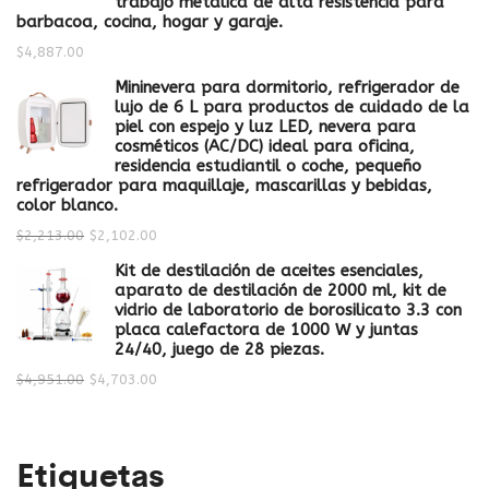
trabajo metálica de alta resistencia para
barbacoa, cocina, hogar y garaje.
$
4,887.00
Mininevera para dormitorio, refrigerador de
lujo de 6 L para productos de cuidado de la
piel con espejo y luz LED, nevera para
cosméticos (AC/DC) ideal para oficina,
residencia estudiantil o coche, pequeño
refrigerador para maquillaje, mascarillas y bebidas,
color blanco.
$
2,213.00
$
2,102.00
Kit de destilación de aceites esenciales,
aparato de destilación de 2000 ml, kit de
vidrio de laboratorio de borosilicato 3.3 con
placa calefactora de 1000 W y juntas
24/40, juego de 28 piezas.
$
4,951.00
$
4,703.00
Etiquetas