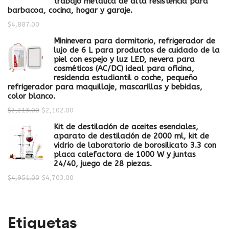
trabajo metálica de alta resistencia para
barbacoa, cocina, hogar y garaje.
$
4,887.00
Mininevera para dormitorio, refrigerador de
lujo de 6 L para productos de cuidado de la
piel con espejo y luz LED, nevera para
cosméticos (AC/DC) ideal para oficina,
residencia estudiantil o coche, pequeño
refrigerador para maquillaje, mascarillas y bebidas,
color blanco.
$
2,213.00
$
2,102.00
Kit de destilación de aceites esenciales,
aparato de destilación de 2000 ml, kit de
vidrio de laboratorio de borosilicato 3.3 con
placa calefactora de 1000 W y juntas
24/40, juego de 28 piezas.
$
4,951.00
$
4,703.00
Etiquetas