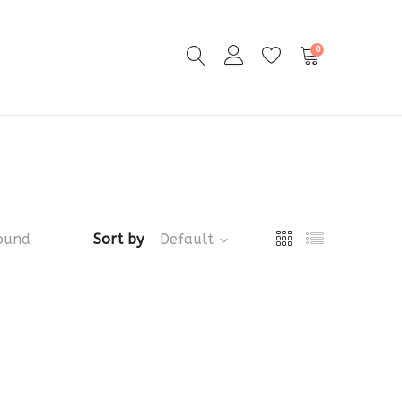
0
ound
Sort by
Default