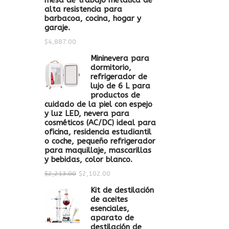
mesa de trabajo metálica de
alta resistencia para
barbacoa, cocina, hogar y
garaje.
$
4,887.00
Mininevera para
dormitorio,
refrigerador de
lujo de 6 L para
productos de
cuidado de la piel con espejo
y luz LED, nevera para
cosméticos (AC/DC) ideal para
oficina, residencia estudiantil
o coche, pequeño refrigerador
para maquillaje, mascarillas
y bebidas, color blanco.
$
2,213.00
$
2,102.00
Kit de destilación
de aceites
esenciales,
aparato de
destilación de