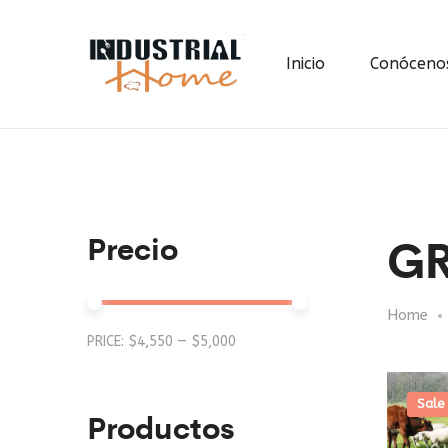
Inicio
Conóceno
G
Precio
Home
Min
Max
PRICE:
$4,550
—
$5,000
price
price
Sale
Productos