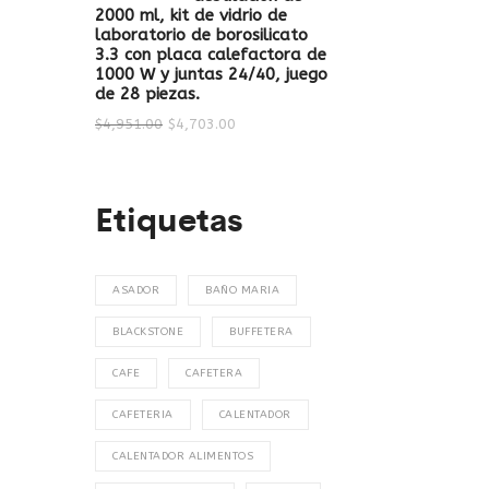
2000 ml, kit de vidrio de
laboratorio de borosilicato
3.3 con placa calefactora de
1000 W y juntas 24/40, juego
de 28 piezas.
$
4,951.00
$
4,703.00
Etiquetas
ASADOR
BAÑO MARIA
BLACKSTONE
BUFFETERA
CAFE
CAFETERA
CAFETERIA
CALENTADOR
CALENTADOR ALIMENTOS