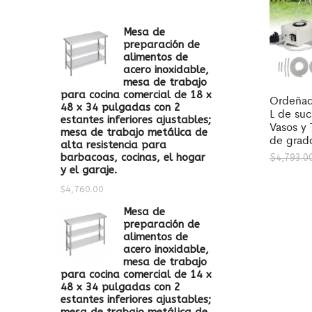
Mesa de
preparación de
alimentos de
acero inoxidable,
mesa de trabajo
para cocina comercial de 18 x
Ordeñad
48 x 34 pulgadas con 2
L de suc
estantes inferiores ajustables;
Vasos y 
mesa de trabajo metálica de
de grado
alta resistencia para
barbacoas, cocinas, el hogar
$
4,793.0
y el garaje.
$
4,760.00
Mesa de
preparación de
alimentos de
acero inoxidable,
mesa de trabajo
para cocina comercial de 14 x
48 x 34 pulgadas con 2
estantes inferiores ajustables;