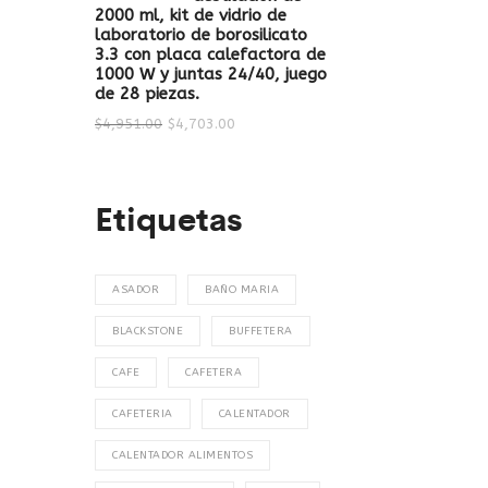
2000 ml, kit de vidrio de
laboratorio de borosilicato
3.3 con placa calefactora de
1000 W y juntas 24/40, juego
de 28 piezas.
$
4,951.00
$
4,703.00
Etiquetas
ASADOR
BAÑO MARIA
BLACKSTONE
BUFFETERA
CAFE
CAFETERA
CAFETERIA
CALENTADOR
CALENTADOR ALIMENTOS