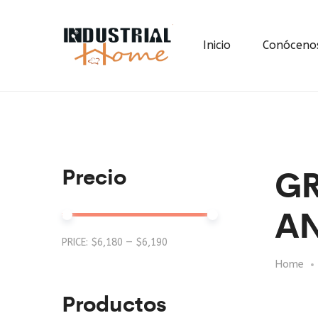
Inicio
Conóceno
G
Precio
AN
Min
Max
PRICE:
$6,180
—
$6,190
Home
price
price
Productos