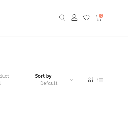
0
duct
Sort by
d
Default