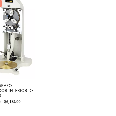
GRAFO
OR INTERIOR DE
S
0
$
6,184.00