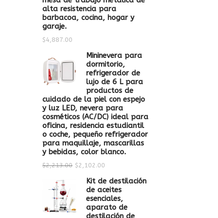
mesa de trabajo metálica de
alta resistencia para
barbacoa, cocina, hogar y
garaje.
$
4,887.00
Mininevera para
dormitorio,
refrigerador de
lujo de 6 L para
productos de
cuidado de la piel con espejo
y luz LED, nevera para
cosméticos (AC/DC) ideal para
oficina, residencia estudiantil
o coche, pequeño refrigerador
para maquillaje, mascarillas
y bebidas, color blanco.
$
2,213.00
$
2,102.00
Kit de destilación
de aceites
esenciales,
aparato de
destilación de