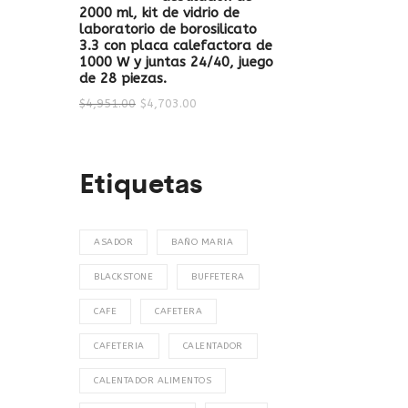
2000 ml, kit de vidrio de
laboratorio de borosilicato
3.3 con placa calefactora de
1000 W y juntas 24/40, juego
de 28 piezas.
$
4,951.00
$
4,703.00
Etiquetas
ASADOR
BAÑO MARIA
BLACKSTONE
BUFFETERA
CAFE
CAFETERA
CAFETERIA
CALENTADOR
CALENTADOR ALIMENTOS