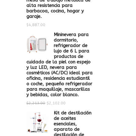
mesa de trabajo metálica de
alta resistencia para
barbacoa, cocina, hogar y
garaje.
$
4,887.00
Mininevera para
dormitorio,
refrigerador de
lujo de 6 L para
productos de
cuidado de la piel con espejo
y luz LED, nevera para
cosméticos (AC/DC) ideal para
oficina, residencia estudiantil
o coche, pequeño refrigerador
para maquillaje, mascarillas
y bebidas, color blanco.
$
2,213.00
$
2,102.00
Kit de destilación
de aceites
esenciales,
aparato de
destilación de