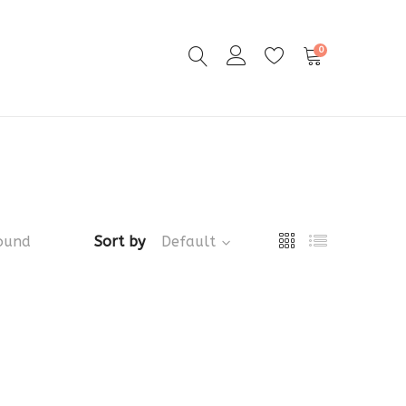
0
ound
Sort by
Default