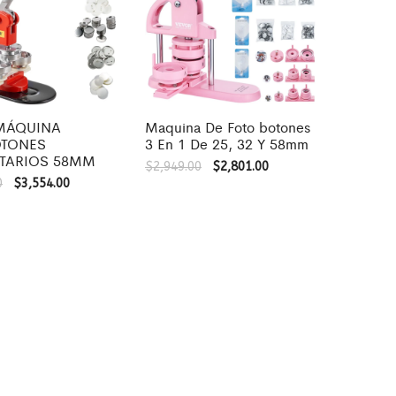
 MÁQUINA
Maquina De Foto botones
OTONES
3 En 1 De 25, 32 Y 58mm
ITARIOS 58MM
$
2,949.00
$
2,801.00
0
$
3,554.00