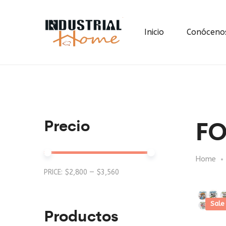
Inicio
Conóceno
F
Precio
Home
Min
Max
PRICE:
$2,800
—
$3,560
price
price
Sale
Productos