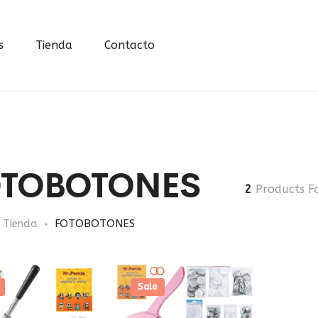
s
Tienda
Contacto
OTOBOTONES
2
Products F
Tienda
FOTOBOTONES
Sale