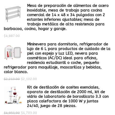
Mesa de preparación de alimentos de acero
inoxidable, mesa de trabajo para cocina
comercial de 14 x 48 x 34 pulgadas con 2
estantes inferiores ajustables; mesa de
trabajo metálica de alta resistencia para
barbacoa, cocina, hogar y garaje.
$
4,887.00
Mininevera para dormitorio, refrigerador de
lujo de 6 L para productos de cuidado de la
piel con espejo y luz LED, nevera para
cosméticos (AC/DC) ideal para oficina,
residencia estudiantil o coche, pequeño
refrigerador para maquillaje, mascarillas y bebidas,
color blanco.
$
2,213.00
$
2,102.00
Kit de destilación de aceites esenciales,
aparato de destilación de 2000 ml, kit de
vidrio de laboratorio de borosilicato 3.3 con
placa calefactora de 1000 W y juntas
24/40, juego de 28 piezas.
$
4,951.00
$
4,703.00