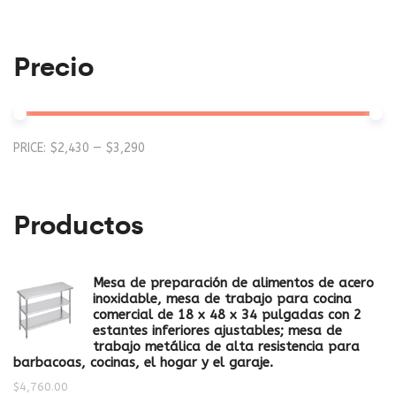
Precio
Mi
M
PRICE:
$2,430
—
$3,290
pr
pr
Productos
Mesa de preparación de alimentos de acero
inoxidable, mesa de trabajo para cocina
comercial de 18 x 48 x 34 pulgadas con 2
estantes inferiores ajustables; mesa de
trabajo metálica de alta resistencia para
barbacoas, cocinas, el hogar y el garaje.
$
4,760.00