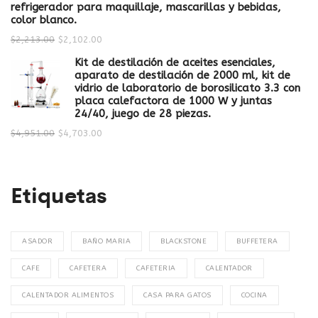
refrigerador para maquillaje, mascarillas y bebidas,
color blanco.
$
2,213.00
$
2,102.00
Kit de destilación de aceites esenciales,
aparato de destilación de 2000 ml, kit de
vidrio de laboratorio de borosilicato 3.3 con
placa calefactora de 1000 W y juntas
24/40, juego de 28 piezas.
$
4,951.00
$
4,703.00
Etiquetas
ASADOR
BAÑO MARIA
BLACKSTONE
BUFFETERA
CAFE
CAFETERA
CAFETERIA
CALENTADOR
CALENTADOR ALIMENTOS
CASA PARA GATOS
COCINA