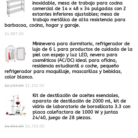
inoxidable, mesa de trabajo para cocina
comercial de 14 x 48 x 34 pulgadas con 2
estantes inferiores ajustables; mesa de
trabajo metálica de alta resistencia para
barbacoa, cocina, hogar y garaje.
$
4,887.00
Mininevera para dormitorio, refrigerador de
lujo de 6 L para productos de cuidado de la
piel con espejo y luz LED, nevera para
cosméticos (AC/DC) ideal para oficina,
residencia estudiantil o coche, pequeño
refrigerador para maquillaje, mascarillas y bebidas,
color blanco.
$
2,213.00
$
2,102.00
Kit de destilación de aceites esenciales,
aparato de destilación de 2000 ml, kit de
vidrio de laboratorio de borosilicato 3.3 con
placa calefactora de 1000 W y juntas
24/40, juego de 28 piezas.
$
4,951.00
$
4,703.00