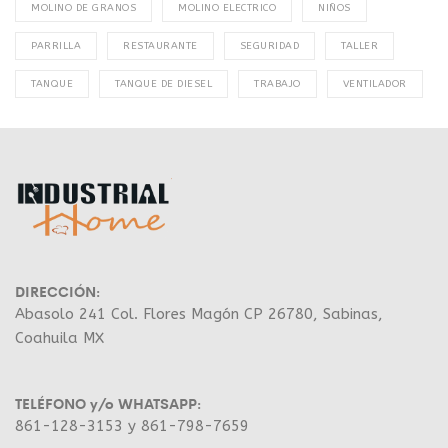
MOLINO DE GRANOS
MOLINO ELECTRICO
NIÑOS
PARRILLA
RESTAURANTE
SEGURIDAD
TALLER
TANQUE
TANQUE DE DIESEL
TRABAJO
VENTILADOR
DIRECCIÓN:
Abasolo 241 Col. Flores Magón CP 26780, Sabinas,
Coahuila MX
TELÉFONO y/o WHATSAPP:
861-128-3153 y 861-798-7659