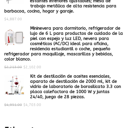
estantes inferiores ajustables; mesa de
trabajo metálica de alta resistencia para
barbacoa, cocina, hogar y garaje.
$
4,887.00
Mininevera para dormitorio, refrigerador de
lujo de 6 L para productos de cuidado de la
piel con espejo y luz LED, nevera para
cosméticos (AC/DC) ideal para oficina,
residencia estudiantil o coche, pequeño
refrigerador para maquillaje, mascarillas y bebidas,
color blanco.
$
2,213.00
$
2,102.00
Kit de destilación de aceites esenciales,
aparato de destilación de 2000 ml, kit de
vidrio de laboratorio de borosilicato 3.3 con
placa calefactora de 1000 W y juntas
24/40, juego de 28 piezas.
$
4,951.00
$
4,703.00