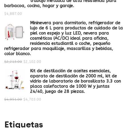
trabajo metálica de alta resistencia para
barbacoa, cocina, hogar y garaje.
$
4,887.00
Mininevera para dormitorio, refrigerador de
lujo de 6 L para productos de cuidado de la
piel con espejo y luz LED, nevera para
cosméticos (AC/DC) ideal para oficina,
residencia estudiantil o coche, pequeño
refrigerador para maquillaje, mascarillas y bebidas,
color blanco.
$
2,213.00
$
2,102.00
Kit de destilación de aceites esenciales,
aparato de destilación de 2000 ml, kit de
vidrio de laboratorio de borosilicato 3.3 con
placa calefactora de 1000 W y juntas
24/40, juego de 28 piezas.
$
4,951.00
$
4,703.00
Etiquetas