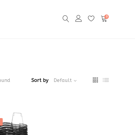
0
ound
Sort by
Default