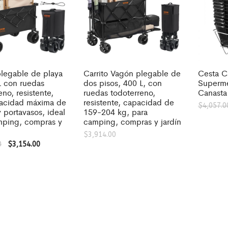
plegable de playa
Carrito Vagón plegable de
Cesta C
L con ruedas
dos pisos, 400 L, con
Superm
eno, resistente,
ruedas todoterreno,
Canasta
acidad máxima de
resistente, capacidad de
$
4,057.0
 portavasos, ideal
159-204 kg, para
mping, compras y
camping, compras y jardín
$
3,914.00
0
$
3,154.00