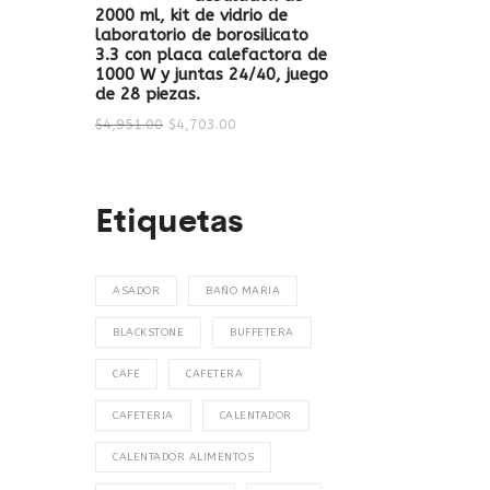
2000 ml, kit de vidrio de
laboratorio de borosilicato
3.3 con placa calefactora de
1000 W y juntas 24/40, juego
de 28 piezas.
$
4,951.00
$
4,703.00
Etiquetas
ASADOR
BAÑO MARIA
BLACKSTONE
BUFFETERA
CAFE
CAFETERA
CAFETERIA
CALENTADOR
CALENTADOR ALIMENTOS