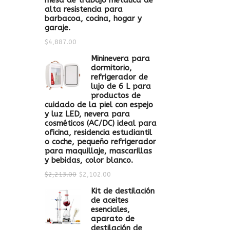
mesa de trabajo metálica de
alta resistencia para
barbacoa, cocina, hogar y
garaje.
$
4,887.00
Mininevera para
dormitorio,
refrigerador de
lujo de 6 L para
productos de
cuidado de la piel con espejo
y luz LED, nevera para
cosméticos (AC/DC) ideal para
oficina, residencia estudiantil
o coche, pequeño refrigerador
para maquillaje, mascarillas
y bebidas, color blanco.
$
2,213.00
$
2,102.00
Kit de destilación
de aceites
esenciales,
aparato de
destilación de