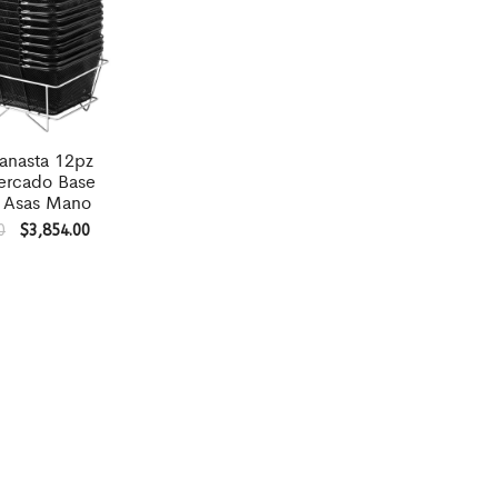
anasta 12pz
ercado Base
 Asas Mano
0
$
3,854.00