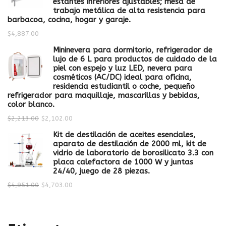
estantes inferiores ajustables; mesa de
trabajo metálica de alta resistencia para
barbacoa, cocina, hogar y garaje.
$
4,887.00
Mininevera para dormitorio, refrigerador de
lujo de 6 L para productos de cuidado de la
piel con espejo y luz LED, nevera para
cosméticos (AC/DC) ideal para oficina,
residencia estudiantil o coche, pequeño
refrigerador para maquillaje, mascarillas y bebidas,
color blanco.
$
2,213.00
$
2,102.00
Kit de destilación de aceites esenciales,
aparato de destilación de 2000 ml, kit de
vidrio de laboratorio de borosilicato 3.3 con
placa calefactora de 1000 W y juntas
24/40, juego de 28 piezas.
$
4,951.00
$
4,703.00