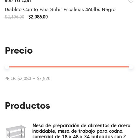
ADD TO CART
Diablito Carrito Para Subir Escaleras 460lbs Negro
$
2,196.00
$
2,086.00
Precio
Mi
M
PRICE:
$2,080
—
$3,920
pr
pr
Productos
Mesa de preparación de alimentos de acero
inoxidable, mesa de trabajo para cocina
comercial de 18 x 48 x 34 pulgadas con 2