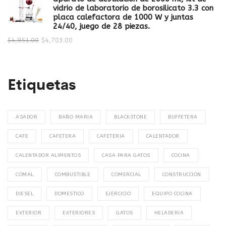
vidrio de laboratorio de borosilicato 3.3 con
placa calefactora de 1000 W y juntas
24/40, juego de 28 piezas.
$
4,951.00
$
4,703.00
Etiquetas
ASADOR
BAÑO MARIA
BLACKSTONE
BUFFETERA
CAFE
CAFETERA
CAFETERIA
CALENTADOR
CALENTADOR ALIMENTOS
CASA PARA GATOS
COCINA
COMAL
COMBUSTIBLE
COMERCIAL
CONSTRUCCION
DIESEL
DOMESTICO
EJERCICIO
EQUIPO COCINA
EXTERIOR
EXTERIORES
GATOS
HELADERIA