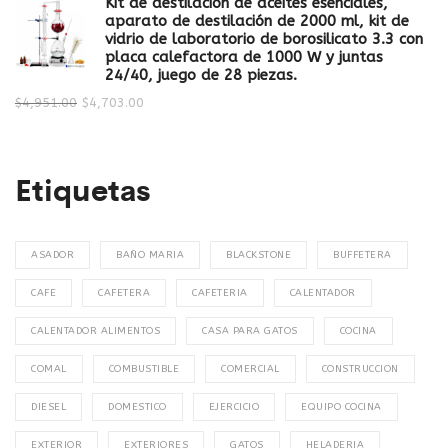
Kit de destilación de aceites esenciales,
aparato de destilación de 2000 ml, kit de
vidrio de laboratorio de borosilicato 3.3 con
placa calefactora de 1000 W y juntas
24/40, juego de 28 piezas.
$
4,951.00
$
4,703.00
Etiquetas
ASADOR
BAÑO MARIA
BLACKSTONE
BUFFETERA
CAFE
CAFETERA
CAFETERIA
CALENTADOR
CALENTADOR ALIMENTOS
CASA PARA GATOS
COCINA
COMAL
COMBUSTIBLE
COMERCIAL
CONSTRUCCION
DIESEL
DOMESTICO
EJERCICIO
EQUIPO COCINA
EXTERIOR
EXTERIORES
GATOS
HELADERIA