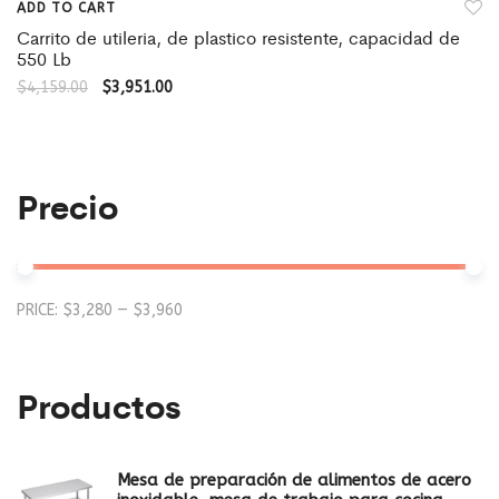
ADD TO CART
Carrito de utileria, de plastico resistente, capacidad de
550 Lb
$
4,159.00
$
3,951.00
Precio
Mi
M
PRICE:
$3,280
—
$3,960
pr
pr
Productos
Mesa de preparación de alimentos de acero