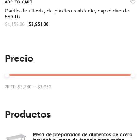
ADD TO CART
Carrito de utileria, de plastico resistente, capacidad de
550 Lb
$
4,159.00
$
3,951.00
Precio
Mi
M
PRICE:
$3,280
—
$3,960
pr
pr
Productos
Mesa de preparación de alimentos de acero