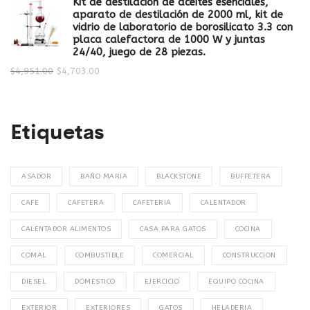
Kit de destilación de aceites esenciales,
aparato de destilación de 2000 ml, kit de
vidrio de laboratorio de borosilicato 3.3 con
placa calefactora de 1000 W y juntas
24/40, juego de 28 piezas.
$
4,951.00
$
4,703.00
Etiquetas
ASADOR
BAÑO MARIA
BLACKSTONE
BUFFETERA
CAFE
CAFETERA
CAFETERIA
CALENTADOR
CALENTADOR ALIMENTOS
CASA PARA GATOS
COCINA
COMAL
COMBUSTIBLE
COMERCIAL
CONSTRUCCION
DIESEL
DOMESTICO
EJERCICIO
EQUIPO COCINA
EXTERIOR
EXTERIORES
GATOS
HELADERIA