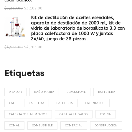
color blanco.
$
2,213.00
$
2,102.00
Kit de destilación de aceites esenciales,
aparato de destilación de 2000 ml, kit de
vidrio de laboratorio de borosilicato 3.3 con
placa calefactora de 1000 W y juntas
24/40, juego de 28 piezas.
$
4,951.00
$
4,703.00
Etiquetas
ASADOR
BAÑO MARIA
BLACKSTONE
BUFFETERA
CAFE
CAFETERA
CAFETERIA
CALENTADOR
CALENTADOR ALIMENTOS
CASA PARA GATOS
COCINA
COMAL
COMBUSTIBLE
COMERCIAL
CONSTRUCCION