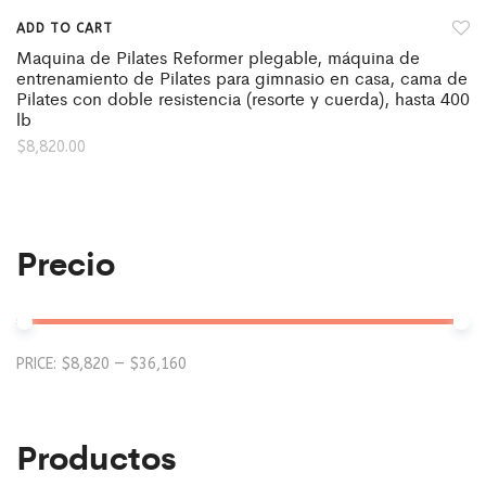
ADD TO CART
Maquina de Pilates Reformer plegable, máquina de
entrenamiento de Pilates para gimnasio en casa, cama de
Pilates con doble resistencia (resorte y cuerda), hasta 400
lb
$
8,820.00
Precio
Mi
M
PRICE:
$8,820
—
$36,160
pr
pr
Productos