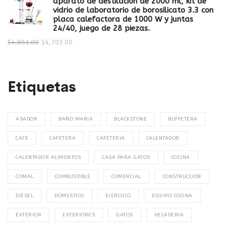
aparato de destilación de 2000 ml, kit de
vidrio de laboratorio de borosilicato 3.3 con
placa calefactora de 1000 W y juntas
24/40, juego de 28 piezas.
$
4,951.00
$
4,703.00
Etiquetas
ASADOR
BAÑO MARIA
BLACKSTONE
BUFFETERA
CAFE
CAFETERA
CAFETERIA
CALENTADOR
CALENTADOR ALIMENTOS
CASA PARA GATOS
COCINA
COMAL
COMBUSTIBLE
COMERCIAL
CONSTRUCCION
DIESEL
DOMESTICO
EJERCICIO
EQUIPO COCINA
EXTERIOR
EXTERIORES
GATOS
HELADERIA