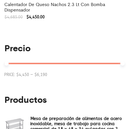
Calentador De Queso Nachos 2.3 Lt Con Bomba
Dispensador
$
4,685.00
$
4,450.00
Precio
Mi
M
PRICE:
$4,450
—
$6,190
pr
pr
Productos
Mesa de preparación de alimentos de acero
inoxidable, mesa de trabajo para cocina