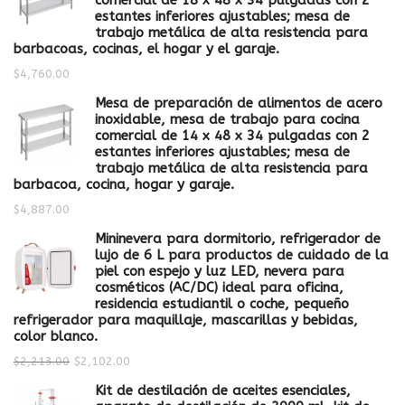
comercial de 18 x 48 x 34 pulgadas con 2
estantes inferiores ajustables; mesa de
trabajo metálica de alta resistencia para
barbacoas, cocinas, el hogar y el garaje.
$
4,760.00
Mesa de preparación de alimentos de acero
inoxidable, mesa de trabajo para cocina
comercial de 14 x 48 x 34 pulgadas con 2
estantes inferiores ajustables; mesa de
trabajo metálica de alta resistencia para
barbacoa, cocina, hogar y garaje.
$
4,887.00
Mininevera para dormitorio, refrigerador de
lujo de 6 L para productos de cuidado de la
piel con espejo y luz LED, nevera para
cosméticos (AC/DC) ideal para oficina,
residencia estudiantil o coche, pequeño
refrigerador para maquillaje, mascarillas y bebidas,
color blanco.
$
2,213.00
$
2,102.00
Kit de destilación de aceites esenciales,