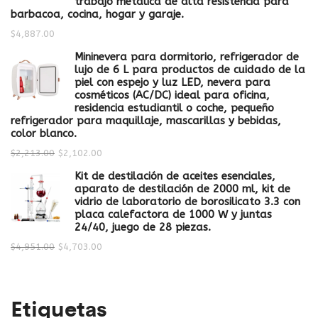
trabajo metálica de alta resistencia para
barbacoa, cocina, hogar y garaje.
$
4,887.00
Mininevera para dormitorio, refrigerador de
lujo de 6 L para productos de cuidado de la
piel con espejo y luz LED, nevera para
cosméticos (AC/DC) ideal para oficina,
residencia estudiantil o coche, pequeño
refrigerador para maquillaje, mascarillas y bebidas,
color blanco.
$
2,213.00
$
2,102.00
Kit de destilación de aceites esenciales,
aparato de destilación de 2000 ml, kit de
vidrio de laboratorio de borosilicato 3.3 con
placa calefactora de 1000 W y juntas
24/40, juego de 28 piezas.
$
4,951.00
$
4,703.00
Etiquetas