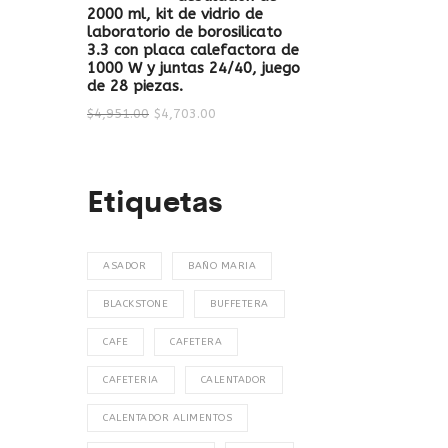
2000 ml, kit de vidrio de
laboratorio de borosilicato
3.3 con placa calefactora de
1000 W y juntas 24/40, juego
de 28 piezas.
$
4,951.00
$
4,703.00
Etiquetas
ASADOR
BAÑO MARIA
BLACKSTONE
BUFFETERA
CAFE
CAFETERA
CAFETERIA
CALENTADOR
CALENTADOR ALIMENTOS