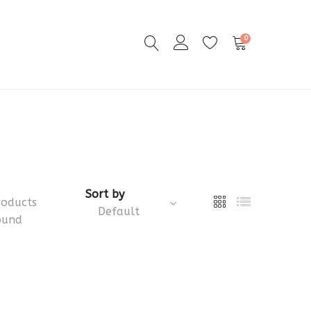
0
Sort by
roducts
Default
ound