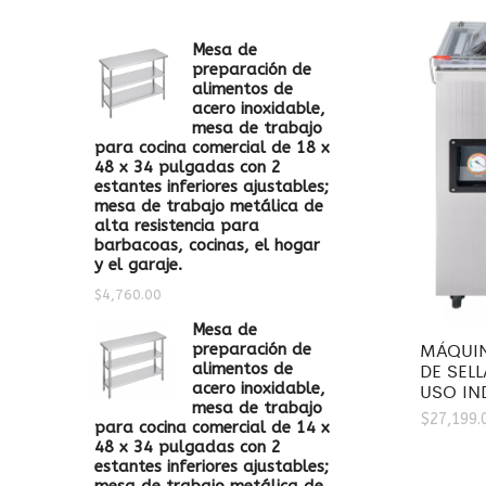
Mesa de
preparación de
alimentos de
acero inoxidable,
mesa de trabajo
para cocina comercial de 18 x
48 x 34 pulgadas con 2
estantes inferiores ajustables;
mesa de trabajo metálica de
alta resistencia para
barbacoas, cocinas, el hogar
y el garaje.
$
4,760.00
Mesa de
MÁQUI
preparación de
DE SEL
alimentos de
USO IN
acero inoxidable,
mesa de trabajo
$
27,199.
para cocina comercial de 14 x
48 x 34 pulgadas con 2
estantes inferiores ajustables;