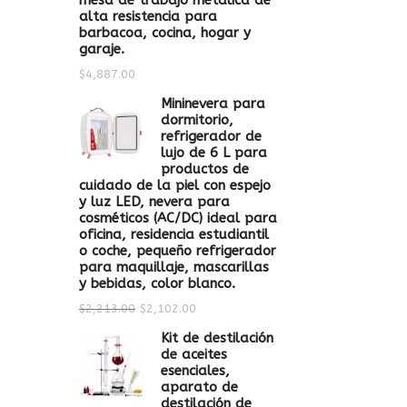
mesa de trabajo metálica de
alta resistencia para
barbacoa, cocina, hogar y
garaje.
$
4,887.00
Mininevera para
dormitorio,
refrigerador de
lujo de 6 L para
productos de
cuidado de la piel con espejo
y luz LED, nevera para
cosméticos (AC/DC) ideal para
oficina, residencia estudiantil
o coche, pequeño refrigerador
para maquillaje, mascarillas
y bebidas, color blanco.
$
2,213.00
$
2,102.00
Kit de destilación
de aceites
esenciales,
aparato de
destilación de