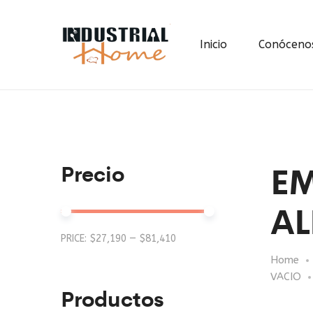
Inicio
Conóceno
E
Precio
AL
Min
Max
PRICE:
$27,190
—
$81,410
Home
price
price
VACIO
Productos